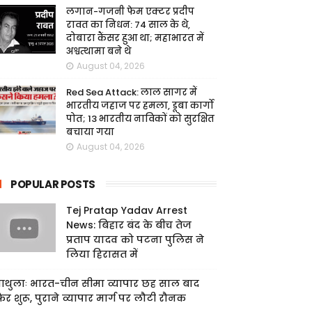
लगान-गजनी फेम एक्टर प्रदीप
रावत का निधन: 74 साल के थे,
दोबारा कैंसर हुआ था; महाभारत में
अश्वत्थामा बने थे
August 04, 2026
Red Sea Attack: लाल सागर में
भारतीय जहाज पर हमला, डूबा कार्गो
पोत; 13 भारतीय नाविकों को सुरक्षित
बचाया गया
August 04, 2026
POPULAR POSTS
Tej Pratap Yadav Arrest
News: बिहार बंद के बीच तेज
प्रताप यादव को पटना पुलिस ने
लिया हिरासत में
ाथुलाः भारत-चीन सीमा व्यापार छह साल बाद
िर शुरू, पुराने व्यापार मार्ग पर लौटी रौनक