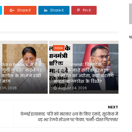
Share it
Share it
Pin it
प
INDIA
tra Politics: सुनेत्रा
BRICS Summit: बिम्सटेक
'गूंगी गुड़िया' कहने पर
अध्यक्ष के नाते तारिक रहमान
, कांग्रेस के सामने रखी
को भारत का न्योता, क्या बदलेंगे
 मांग
भारत-बांग्लादेश के रिश्ते?
 05, 2026
August 04, 2026
NEXT
चेन्नई हत्याकांड: पति को मारकर शव के किए टुकड़े, सूटकेस में
धड़ भर रेलवे स्टेशन पर फेंका; पत्नी-दोस्त गिरफ्तार