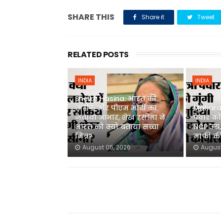
SHARE THIS
Share it
Tweet
RELATED POSTS
INDIA
INDIA
Sheikh Hasina: भारत की
तारीफ और पीएम मोदी का
Maharash
जताया आभार, शेख हसीना ने
पवार को 
भारत को क्यों बताया सच्चा
NCP उग्र
मित्र?
माफी की
August 05, 2026
August