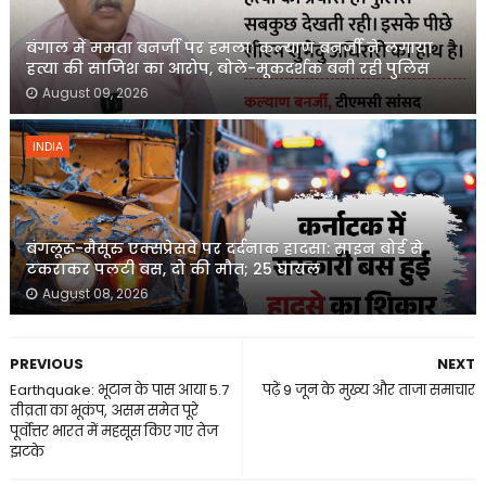
बंगाल में ममता बनर्जी पर हमला: कल्याण बनर्जी ने लगाया
हत्या की साजिश का आरोप, बोले-मूकदर्शक बनी रही पुलिस
August 09, 2026
INDIA
बंगलूरू-मैसूरु एक्सप्रेसवे पर दर्दनाक हादसा: साइन बोर्ड से
टकराकर पलटी बस, दो की मौत; 25 घायल
August 08, 2026
PREVIOUS
NEXT
Earthquake: भूटान के पास आया 5.7
पढ़ें 9 जून के मुख्य और ताजा समाचार
तीव्रता का भूकंप, असम समेत पूरे
पूर्वोत्तर भारत में महसूस किए गए तेज
झटके