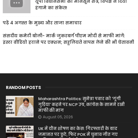
यूपी विधानसभा का मानसून सत्र, विपक्ष ने दिया
हंगामे का संकेत!
पढ़ें 4 अगस्त के मुख्य और ताजा समाचार
संसदीय कमेटी बोली- मार्क जुकरबर्ग पीएम मोदी से माफी मांगें:
इंस्टा वीडियो हटाने पर एक्शन; सहूलियतें वापस लेने की भी चेतावनी
RANDOM POSTS
Maharashtra Politics: सुनेत्रा पवार को 'गूंगी
गुड़िया' कहने पर NCP उग्र, कांग्रेस के सामने रखी
माफी की मांग
August 05, 2026
UK में यौन शोषण का केस: गिरफ्तारी के बाद
जमानत पर छूटे, फिर POK में चुनाव जीत गए