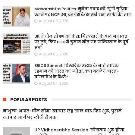
Maharashtra Politics: सुनेत्रा पवार को 'गूंगी गुड़िया'
कहने पर NCP उग्र, कांग्रेस के सामने रखी माफी की मांग
August 05, 2026
UK में यौन शोषण का केस: गिरफ्तारी के बाद जमानत
पर छूटे, फिर POK में चुनाव जीत गए पाकिस्तान के पूर्व
मंत्री
August 05, 2026
BRICS Summit: बिम्सटेक अध्यक्ष के नाते तारिक
रहमान को भारत का न्योता, क्या बदलेंगे भारत-
बांग्लादेश के रिश्ते?
August 04, 2026
POPULAR POSTS
नाथुलाः भारत-चीन सीमा व्यापार छह साल बाद फिर शुरू, पुराने
व्यापार मार्ग पर लौटी रौनक
UP Vidhansabha Session :सोमवार शुरू होगा