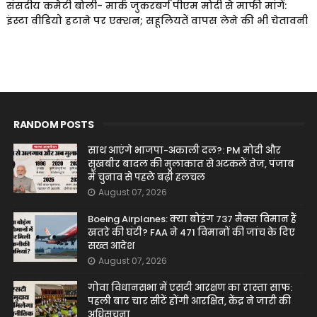
संसदीय कमेटी बोली- मार्क जुकरबर्ग पीएम मोदी से माफी मांगें:
इंस्टा वीडियो हटाने पर एक्शन; सहूलियतें वापस लेने की भी चेतावनी
RANDOM POSTS
साथ आएंगे भाजपा-अकाली दल?: PM मोदी और
सुखबीर बादल की मुलाकात से अटकलें तेज, पंजाब
में चुनाव से पहले बढ़ी हलचल
August 07, 2026
Boeing Airplanes: क्या बोइंग 737 मैक्स विमान हैं
खतरे की घंटी? FAA ने 471 विमानों की जांच के दिए
सख्त आदेश
August 07, 2026
गोवा विधानसभा में एसटी आरक्षण का रास्ता साफ:
पहली बार चार सीटें होंगी आरक्षित, केंद्र ने जारी की
अधिसूचना