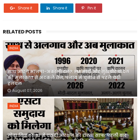
Share it
Share it
Pin it
RELATED POSTS
INDIA
साथ आएंगे भाजपा-अकाली दल?: PM मोदी और सुखबीर बादल
की मुलाकात से अटकलें तेज, पंजाब में चुनाव से पहले बढ़ी
हलचल
August 07, 2026
INDIA
गोवा विधानसभा में एसटी आरक्षण का रास्ता साफ: पहली बार