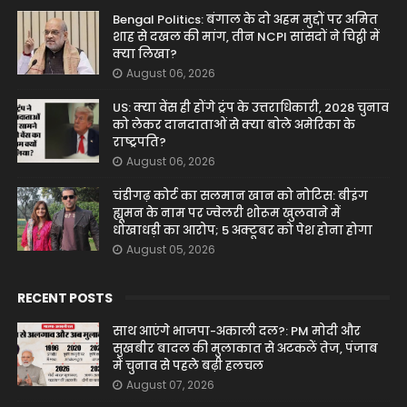
Bengal Politics: बंगाल के दो अहम मुद्दों पर अमित
शाह से दखल की मांग, तीन NCPI सांसदों ने चिट्ठी में
क्या लिखा?
August 06, 2026
US: क्या वेंस ही होंगे ट्रंप के उत्तराधिकारी, 2028 चुनाव
को लेकर दानदाताओं से क्या बोले अमेरिका के
राष्ट्रपति?
August 06, 2026
चंडीगढ़ कोर्ट का सलमान खान को नोटिस: बीइंग
ह्यूमन के नाम पर ज्वेलरी शोरूम खुलवाने में
धोखाधड़ी का आरोप; 5 अक्टूबर को पेश होना होगा
August 05, 2026
RECENT POSTS
साथ आएंगे भाजपा-अकाली दल?: PM मोदी और
सुखबीर बादल की मुलाकात से अटकलें तेज, पंजाब
में चुनाव से पहले बढ़ी हलचल
August 07, 2026