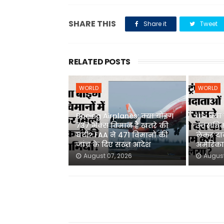
SHARE THIS
Share it
Tweet
RELATED POSTS
WORLD
WORLD
Boeing Airplanes: क्या बोइंग
US: क्या व
737 मैक्स विमान हैं खतरे की
उत्तराधि
घंटी? FAA ने 471 विमानों की
लेकर दान
जांच के दिए सख्त आदेश
अमेरिका 
August 07, 2026
August