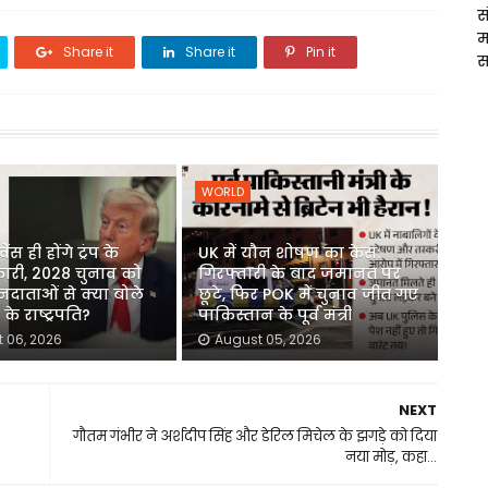
स
म
Share it
Share it
Pin it
स
WORLD
ेंस ही होंगे ट्रंप के
UK में यौन शोषण का केस:
कारी, 2028 चुनाव को
गिरफ्तारी के बाद जमानत पर
दाताओं से क्या बोले
छूटे, फिर POK में चुनाव जीत गए
के राष्ट्रपति?
पाकिस्तान के पूर्व मंत्री
 06, 2026
August 05, 2026
NEXT
गौतम गंभीर ने अर्शदीप सिंह और डेरिल मिचेल के झगड़े को दिया
नया मोड़, कहा...