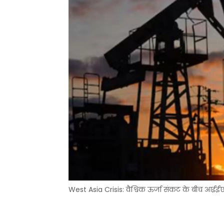
West Asia Crisis: वैश्विक ऊर्जा संकट के बीच आईई