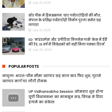
July 31, 2026
ब्रॉड पीक में हिमस्खलन: चार पर्वतारोहियों की मौत,
नेपाल के प्रसिद्ध पर्वतारोही निर्मल पुरजा समेत छह
लापता
July 31, 2026
ED: 'माइंडस्पेस' और 'इंपीरिया बिजनेस पार्क' केस में ईडी
की रेड, 15 वर्ष में निवेशकों को नहीं मिला पक्का रिटर्न
July 30, 2026
POPULAR POSTS
नाथुलाः भारत-चीन सीमा व्यापार छह साल बाद फिर शुरू, पुराने
व्यापार मार्ग पर लौटी रौनक
UP Vidhansabha Session :सोमवार शुरू होगा
यूपी विधानसभा का मानसून सत्र, विपक्ष ने दिया
हंगामे का संकेत!