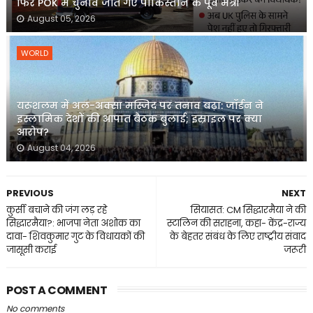
फिर POK में चुनाव जीत गए पाकिस्तान के पूर्व मंत्री
August 05, 2026
WORLD
यरूशलम में अल-अक्सा मस्जिद पर तनाव बढ़ा: जॉर्डन ने
इस्लामिक देशों की आपात बैठक बुलाई; इस्राइल पर क्या
आरोप?
August 04, 2026
PREVIOUS
NEXT
कुर्सी बचाने की जंग लड़ रहे
सियासत: CM सिद्धारमैया ने की
सिद्धारमैया?: भाजपा नेता अशोक का
स्टालिन की सराहना, कहा- केंद्र-राज्य
दावा- शिवकुमार गुट के विधायकों की
के बेहतर संबंध के लिए राष्ट्रीय संवाद
जासूसी कराई
जरूरी
POST A COMMENT
No comments