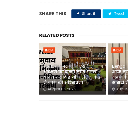
SHARE THIS
Share it
Tweet
RELATED POSTS
INDIA
INDIA
गोवा विधानसभा में एसटी
Bengal P
आरक्षण का रास्ता साफ: पहली
अहम मुद्
बार चार सीटें होंगी आरक्षित, केंद्र
दखल की 
ने जारी की अधिसूचना
सांसदों न
August 06, 2026
August