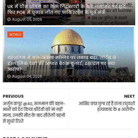
UK में यौन शोषण का केस: गिरफ्तारी के बाद जमानत पर छूटे,
फिर POK में चुनाव जीत गए पाकिस्तान के पूर्व मंत्री
August 05, 2026
WORLD
यरूशलम में अल-अक्सा मस्जिद पर तनाव बढ़ा: जॉर्डन ने
इस्लामिक देशों की आपात बैठक बुलाई; इस्राइल पर क्या
आरोप?
August 04, 2026
PREVIOUS
NEXT
अर्जुन कपूर @40, सलमान की बहन-
आखिर क्या छुपा रहे हैं राजा रघुवंशी
भाभी को डेट किया:श्रीदेवी को मां नहीं
हत्याकांड के 8 आरोपी?
माना, उनकी मौत के बाद सौतेली बहनों
से सुधरे रिश्ते