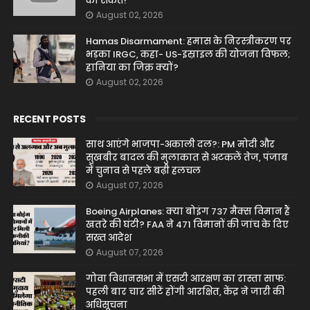
का संकेत!
August 02, 2026
Hamas Disarmament: हमास के निरस्त्रीकरण पर
भड़का IRGC, कहा- US-इस्राइल की योजना विफल;
हानिया का जिक्र क्यों?
August 02, 2026
RECENT POSTS
साथ आएंगे भाजपा-अकाली दल?: PM मोदी और
सुखबीर बादल की मुलाकात से अटकलें तेज, पंजाब
में चुनाव से पहले बढ़ी हलचल
August 07, 2026
Boeing Airplanes: क्या बोइंग 737 मैक्स विमान हैं
खतरे की घंटी? FAA ने 471 विमानों की जांच के दिए
सख्त आदेश
August 07, 2026
गोवा विधानसभा में एसटी आरक्षण का रास्ता साफ:
पहली बार चार सीटें होंगी आरक्षित, केंद्र ने जारी की
अधिसूचना