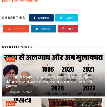
Read The Rest:patrika...
SHARE THIS
Share it
Tweet
Share it
Share it
Pin it
RELATED POSTS
INDIA
साथ आएंगे भाजपा-अकाली दल?: PM मोदी और सुखबीर बादल
की मुलाकात से अटकलें तेज, पंजाब में चुनाव से पहले बढ़ी
हलचल
August 07, 2026
INDIA