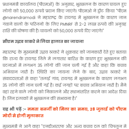
प्रधानमंत्री कार्यालय (पीएमओ) के अनुसार, भूस्खलन के कारण घायल हुए
लोगों को 50,000 रुपये प्रदान किए जाएंगे। पीएमओ ने ट्वीट किया "पीएम
@narendramodi ने महाराष्ट्र के रायगढ़ में भूस्खलन के कारण जान
गंवाने वालों के परिजनों के लिए PMNRF से 2-2 लाख रुपये की अनुग्रह
राशि की घोषणा की है। घायलों को 50,000 रुपये दिए जाएंगे।"
सीएम उद्धव ठाकरे ने लिया हालात का जायजा
महाराष्ट्र के मुख्यमंत्री उद्धव ठाकरे ने शुक्रवार को जानकारी देते हुए बताया
कि राज्य के रायगढ़ जिले में लगातार बारिश के कारण हुए भूस्खलन की
घटनाओं में लगभग 35 लोगों की जान चली गई है और कहा कि बचाव
अभियान जारी है। स्थिति का जायजा लेने के बाद, उद्धव ठाकरे ने
संवाददाताओं से कहा "तलाई गांव, रायगढ़ में भूस्खलन के कारण लगभग
35 लोगों की जान चली गई है। कई जगहों पर बचाव अभियान जारी है। मैंने
वहां रहने वाले लोगों को निकालने और स्थानांतरित करने का आदेश दिया
है। जिन इलाकों में भूस्खलन की संभावना है।"
यह भी पढ़ें :-
ममता बनर्जी को मिला का समय, 28 जुलाई को पीएम
मोदी से होगी मुलाकात
मुख्यमंत्री ने आगे कहा "एनडीआरएफ और अन्य बचाव दल को चिपलून में