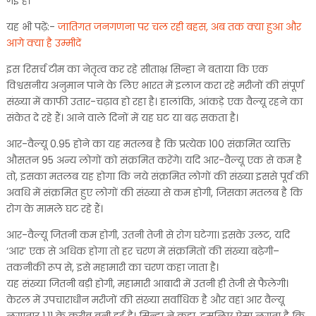
गई है।
यह भी पढ़ें:-
जातिगत जनगणना पर चल रही बहस, अब तक क्या हुआ और
आगे क्या है उम्मीदें
इस रिसर्च टीम का नेतृत्व कर रहे सीताभ्र सिन्हा ने बताया कि एक
विश्वसनीय अनुमान पाने के लिए भारत में इलाज करा रहे मरीजों की संपूर्ण
संख्या में काफी उतार-चढ़ाव हो रहा है। हालांकि, आंकड़े एक वैल्यू रहने का
संकेत दे रहे हैं। आने वाले दिनों में यह घट या बढ़ सकता है।
आर-वैल्यू 0.95 होने का यह मतलब है कि प्रत्येक 100 संक्रमित व्यक्ति
औसतन 95 अन्य लोगों को संक्रमित करेंगे। यदि आर-वैल्यू एक से कम है
तो, इसका मतलब यह होगा कि नये संक्रमित लोगों की संख्या इससे पूर्व की
अवधि में संक्रमित हुए लोगों की संख्या से कम होगी, जिसका मतलब है कि
रोग के मामले घट रहे हैं।
आर-वैल्यू जितनी कम होगी, उतनी तेजी से रोग घटेगा। इसके उलट, यदि
‘आर’ एक से अधिक होगा तो हर चरण में संक्रमितों की संख्या बढ़ेगी–
तकनीकी रूप से, इसे महामारी का चरण कहा जाता है।
यह संख्या जितनी बड़ी होगी, महामारी आबादी में उतनी ही तेजी से फैलेगी।
केरल में उपचाराधीन मरीजों की संख्या सर्वाधिक है और वहां आर वैल्यू