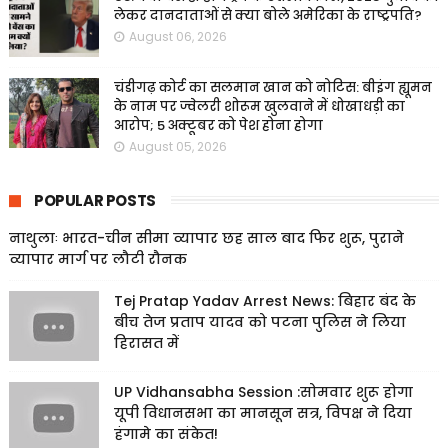
लेकर दानदाताओं से क्या बोले अमेरिका के राष्ट्रपति?
August 06, 2026
चंडीगढ़ कोर्ट का सलमान खान को नोटिस: बीइंग ह्यूमन
के नाम पर ज्वेलरी शोरूम खुलवाने में धोखाधड़ी का
आरोप; 5 अक्टूबर को पेश होना होगा
August 05, 2026
POPULAR POSTS
नाथुलाः भारत-चीन सीमा व्यापार छह साल बाद फिर शुरू, पुराने
व्यापार मार्ग पर लौटी रौनक
Tej Pratap Yadav Arrest News: बिहार बंद के
बीच तेज प्रताप यादव को पटना पुलिस ने लिया
हिरासत में
UP Vidhansabha Session :सोमवार शुरू होगा
यूपी विधानसभा का मानसून सत्र, विपक्ष ने दिया
हंगामे का संकेत!