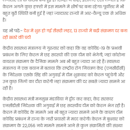
लगातार 1.11 के करीब बनी हुई है। सिन्हा ने कहा, इसलिए ऐसा लगता है कि
केरल अगले कुछ हफ्तों में इस मामले में शीर्ष पर बना रहेगा। पूर्वोत्तर में भी
बहुत बुरी स्थिति बनी हुई है जहां ज्यादातर राज्यों में आर-वैल्यू एक से अधिक
है।
यह भी पढ़ें:-
देश में शुरू हो गई तीसरी लहर, 13 राज्यों में बढ़ी संक्रमण दर बजा
रही खतरे की घंटी
केंद्रीय स्वास्थ्य मंत्रालय ने गुरुवार को कहा कि वह कोविड-19 के प्रभावी
प्रबंधन के लिए केरल में छह सदस्यों की एक टीम को भेजेगी, जहां कोरोना
वायरस संक्रमण के दैनिक मामले अब भी बहुत ज्यादा आ रहे हैं। स्वास्थ्य
मंत्रालय ने एक बयान में बताया कि राष्ट्रीय रोग नियंत्रण केंद्र (एनसीडीसी)
के निदेशक एसके सिंह की अगुवाई में टीम शुक्रवार को केरल पहुंचेगी और
उन कुछ जिलों का दौरा करेगी जहां संक्रमण की दर सबसे ज्यादा सामने आ
रही है।
केंद्रीय स्वास्थ्य मंत्री मनसुख मंडाविया ने ट्वीट कर कहा, केंद्र सरकार
एनसीडीसी निदेशक की अगुवाई में छह सदस्यीय टीम को केरल भेज रही है।
केरल में कोविड के मामले अब भी बहुत ज्यादा सामने आने के कारण टीम
कोविड प्रबंधन में राज्य के जारी प्रयासों में मदद करेगी। केरल में बुधवार को
संक्रमण के 22,056 नये मामले सामने आने से कुल संक्रमितों की संख्या