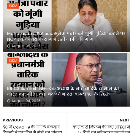
INDIA
Maharashtra Politics: सुनेत्रा पवार को 'गूंगी गुड़िया' कहने पर
NCP उग्र, कांग्रेस के सामने रखी माफी की मांग
August 05, 2026
INDIA
BRICS Summit: बिम्सटेक अध्यक्ष के नाते तारिक रहमान को
भारत का न्योता, क्या बदलेंगे भारत-बांग्लादेश के रिश्ते?
August 04, 2026
PREVIOUS
NEXT
देश में Covid-19 के मामले बेलगाम,
कोरोना से निपटने के लिए ओडिशा में
दिल्ली में एक दिन में मौतों का आंकड़ा
14 दिनों का लॉकडाउन लगाने का