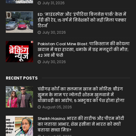
July 31, 2026
ED: 'माइंडस्पेस' और 'इंपीरिया बिजनेस पार्क' केस में
ईडी की रेड, 15 वर्ष में निवेशकों को नहीं मिला पक्का
रिटर्न
July 30, 2026
Pakistan Coal Mine Blast: पाकिस्तान की कोयला
खदान में बड़ा हादसा, धमाके में छह मजदूरों की मौत;
42 अब भी फंसे
July 30, 2026
RECENT POSTS
चंडीगढ़ कोर्ट का सलमान खान को नोटिस: बीइंग
ह्यूमन के नाम पर ज्वेलरी शोरूम खुलवाने में
धोखाधड़ी का आरोप; 5 अक्टूबर को पेश होना होगा
August 05, 2026
Sheikh Hasina: भारत की तारीफ और पीएम मोदी
का जताया आभार, शेख हसीना ने भारत को क्यों
बताया सच्चा मित्र?