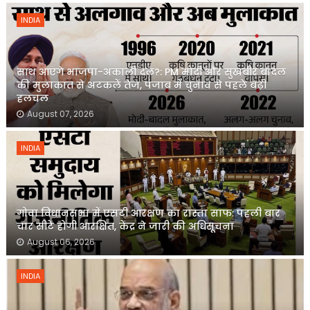
INDIA
साथ आएंगे भाजपा-अकाली दल?: PM मोदी और सुखबीर बादल
की मुलाकात से अटकलें तेज, पंजाब में चुनाव से पहले बढ़ी
हलचल
August 07, 2026
INDIA
गोवा विधानसभा में एसटी आरक्षण का रास्ता साफ: पहली बार
चार सीटें होंगी आरक्षित, केंद्र ने जारी की अधिसूचना
August 06, 2026
INDIA