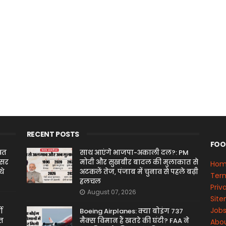
RECENT POSTS
FOO
वत
साथ आएंगे भाजपा-अकाली दल?: PM
ंसर
मोदी और सुखबीर बादल की मुलाकात से
Ho
थे
अटकलें तेज, पंजाब में चुनाव से पहले बढ़ी
Term
हलचल
Priv
August 07, 2026
Sit
Job
ो
Boeing Airplanes: क्या बोइंग 737
ित
मैक्स विमान हैं खतरे की घंटी? FAA ने
Abou