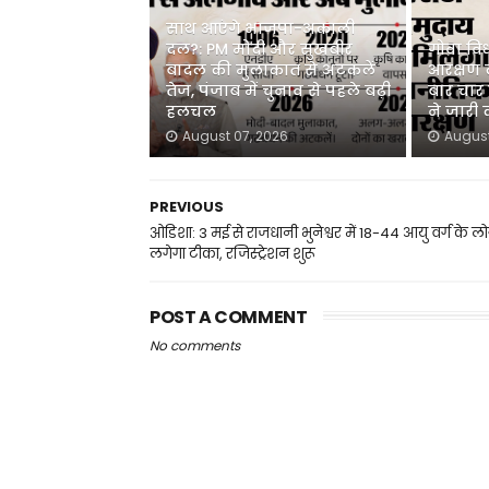
साथ आएंगे भाजपा-अकाली
दल?: PM मोदी और सुखबीर
गोवा वि
बादल की मुलाकात से अटकलें
आरक्षण 
तेज, पंजाब में चुनाव से पहले बढ़ी
बार चार स
हलचल
ने जारी
August 07, 2026
August
PREVIOUS
ओडिशा: 3 मई से राजधानी भुनेश्वर में 18-44 आयु वर्ग के लो
लगेगा टीका, रजिस्ट्रेशन शुरू
POST A COMMENT
No comments