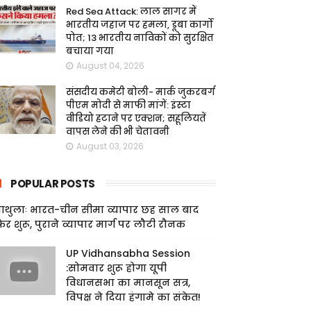
Red Sea Attack: लाल सागर में
भारतीय जहाज पर हमला, डूबा कार्गो
पोत; 13 भारतीय नाविकों को सुरक्षित
बचाया गया
August 04, 2026
संसदीय कमेटी बोली- मार्क जुकरबर्ग
पीएम मोदी से माफी मांगें: इंस्टा
वीडियो हटाने पर एक्शन; सहूलियतें
वापस लेने की भी चेतावनी
August 03, 2026
POPULAR POSTS
ाथुलाः भारत-चीन सीमा व्यापार छह साल बाद
िर शुरू, पुराने व्यापार मार्ग पर लौटी रौनक
UP Vidhansabha Session
:सोमवार शुरू होगा यूपी
विधानसभा का मानसून सत्र,
विपक्ष ने दिया हंगामे का संकेत!