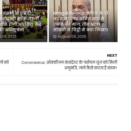
धानसभा में एसटी
Bengal Politics: बंगाल के दो
का रास्ता साफ: पहली
अहम मुद्दों पर अमित शाह से
ीटें होंगी आरक्षित, केंद्र
दखल की मांग, तीन NCPI
 की अधिसूचना
सांसदों ने चिट्ठी में क्या लिखा?
 06, 2026
August 06, 2026
NEXT
गों को
Coronavirus: ऑक्सीजन कंसंट्रेटर के पर्सनल यूज को मिली
अनुमति, जाने कैसे करता है काम?