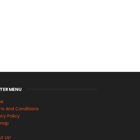
TER MENU
me
s And Conditions
acy Policy
emap
s
t Us!