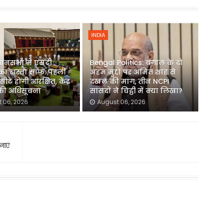
INDIA
धानसभा में एसटी
Bengal Politics: बंगाल के दो
का रास्ता साफ: पहली
अहम मुद्दों पर अमित शाह से
ीटें होंगी आरक्षित, केंद्र
दखल की मांग, तीन NCPI
 की अधिसूचना
सांसदों ने चिट्ठी में क्या लिखा?
 06, 2026
August 06, 2026
नाएं