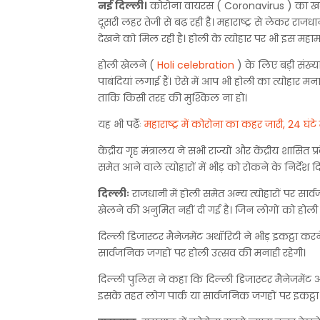
नई दिल्ली।
कोरोना वायरस ( Coronavirus ) का खतरा 
दूसरी लहर तेजी से बढ़ रही है। महाराष्ट्र से लेकर राजध
देखने को मिल रही है। होली के त्योहार पर भी इस महा
होली खेलने (
Holi celebration
) के लिए बड़ी संख्
पाबंदियां लगाई हैं। ऐसे में आप भी होली का त्योहार म
ताकि किसी तरह की मुश्किल ना हो।
यह भी पढ़ेँः
महाराष्ट्र में कोरोना का कहर जारी, 24 घंट
केंद्रीय गृह मंत्रालय ने सभी राज्यों और केंद्रीय शासि
समेत आने वाले त्योहारों में भीड़ को रोकने के निर्देश दिए
दिल्लीः
राजधानी में होली समेत अन्‍य त्‍योहारों पर सार्
खेलने की अनुमित नहीं दी गई है। जिन लोगों को होली खे
दिल्‍ली डिजास्‍टर मैनेजमेंट अथॉरिटी ने भीड़ इकट्ठा
सार्वजनिक जगहों पर होली उत्सव की मनाही रहेगी।
दिल्ली पुलिस ने कहा कि दिल्ली डिजास्टर मैनेजमेंट
इसके तहत लोग पार्क या सार्वजनिक जगहों पर इकट्ठा 