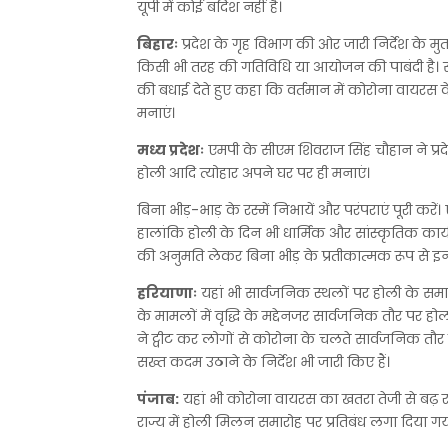
यूपी में कोई बंदिश नहीं है।
बिहारः
प्रदेश के गृह विभाग की ओर जारी निर्देश के मु
किसी भी तरह की गतिविधि या आयोजन की पाबंदी है। स
की बधाई देते हुए कहा कि वर्तमान में कोरोना वायरस क
मनाएं।
मध्य प्रदेशः
एमपी के सीएम शिवराज सिंह चौहान ने प्र
होली आदि त्योहार अपने घर पर ही मनाएं।
बिना भीड़-भाड़ के रस्में निभायें और परंपराएं पूरी क
हालांकि होली के दिन भी धार्मिक और सांस्कृतिक कार्यक्
की अनुमति लेकर बिना भीड़ के प्रतीकात्मक रूप से इ
हरियाणाः
यहां भी सार्वजनिक स्थलों पर होली के समार
के मामलों में वृद्धि के मद्देनजर सार्वजनिक तौर पर हो
ने ट्वीट कर लोगों से कोरोना के चलते सार्वजनिक त
सख्त कदम उठाने के निर्देश भी जारी किए हैं।
पंजाब:
यहां भी कोरोना वायरस का खतरा तेजी से बढ़ 
राज्य में होली मिलन समारोह पर प्रतिबंध लगा दिया गया ह