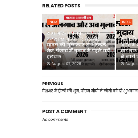
RELATED POSTS
INDIA
INDIA
साथ आएंगे भाजपा-अकाली
दल?: PM मोदी और सुखबीर
गोवा वि
बादल की मुलाकात से अटकलें
आरक्षण 
तेज, पंजाब में चुनाव से पहले बढ़ी
बार चार स
हलचल
ने जारी
August 07, 2026
August
PREVIOUS
देशभर में होली की धूम, पीएम मोदी ने लोगों को दी शुभकाम
POST A COMMENT
No comments