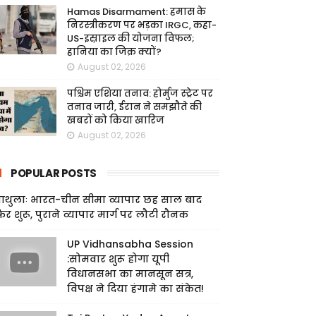
Hamas Disarmament: हमास के
निरस्त्रीकरण पर भड़का IRGC, कहा-
US-इस्राइल की योजना विफल;
हानिया का जिक्र क्यों?
August 02, 2026
पश्चिम एशिया तनाव: होर्मुज स्ट्रेट पर
तनाव जारी, ईरान ने समझौते की
खबरों को किया खारिज
August 02, 2026
POPULAR POSTS
ाथुलाः भारत-चीन सीमा व्यापार छह साल बाद
िर शुरू, पुराने व्यापार मार्ग पर लौटी रौनक
UP Vidhansabha Session
:सोमवार शुरू होगा यूपी
विधानसभा का मानसून सत्र,
विपक्ष ने दिया हंगामे का संकेत!