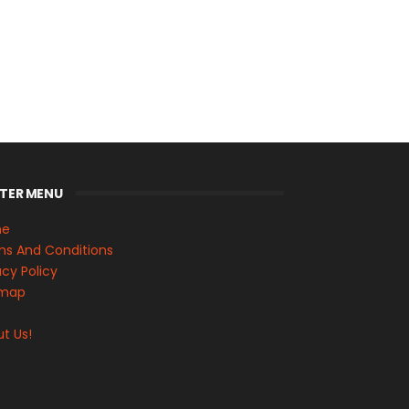
TER MENU
me
s And Conditions
acy Policy
emap
s
t Us!