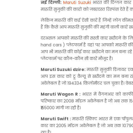
नई दिल्ली:
Maruti Suzuki
भारत की दिग्गज कार नि
मारुति सुजुकी की कारों को जबरदस्त रिस्पांस देते हैं 
लेकिन मारुति की कई ऐसी कारें हैं जिन्हें लोग कीमत
हैं कि कैसे आप मारुति सुजुकी की महंगी वाली कारें
दरअसल आपको मारुति की सस्ती कार खरीदने के लिए ट्र
hand cars ) प्लेटफार्म है यहां पर आपको मारुति की
आप भी मारुति की कोई कार खरीदने का मन बना रहे 
प्लेटफार्म पर कौन-कौन सी कारें मौजूद है।
Maruti Suzuki dzire:
मारुति सुज़ुकी डिजायर एक
आप इस कार को ट्रू वैल्यू से खरीदने का मन बना रह
अवेलेबल है जो 194334 किलोमीटर चल चुका है। वेब
Maruti Wagon R :
भारत में वैगनआर को काफी पस
परिष्कार का 2008 मॉडल अवेलेबल है जो अब तक 1
₹155000 मांगी जा रही है।
Maruti Swift :
मारुति स्विफ्ट भारत में एक पॉपुलर
कार का 2005 मॉडल अवेलेबल है जो अब तक 107903 
रहा है।