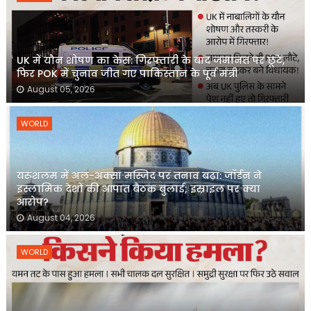
UK में यौन शोषण का केस: गिरफ्तारी के बाद जमानत पर छूटे,
फिर POK में चुनाव जीत गए पाकिस्तान के पूर्व मंत्री
August 05, 2026
WORLD
यरूशलम में अल-अक्सा मस्जिद पर तनाव बढ़ा: जॉर्डन ने
इस्लामिक देशों की आपात बैठक बुलाई; इस्राइल पर क्या
आरोप?
August 04, 2026
WORLD