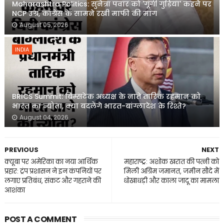
Maharashtra Politics: सुनेत्रा पवार को 'गूंगी गुड़िया' कहने पर
NCP उग्र, कांग्रेस के सामने रखी माफी की मांग
August 05, 2026
INDIA
BRICS Summit: बिम्सटेक अध्यक्ष के नाते तारिक रहमान को
भारत का न्योता, क्या बदलेंगे भारत-बांग्लादेश के रिश्ते?
August 04, 2026
PREVIOUS
NEXT
क्यूबा पर अमेरिका का नया आर्थिक
महाराष्ट्र: अशोक खरात की पत्नी को
प्रहार: ट्रंप प्रशासन ने इन कंपनियों पर
मिली अग्रिम जमानत, जमीन सौदे में
लगाए प्रतिबंध, संकट और गहराने की
धोखाधड़ी और काला जादू का मामला
आशंका
POST A COMMENT