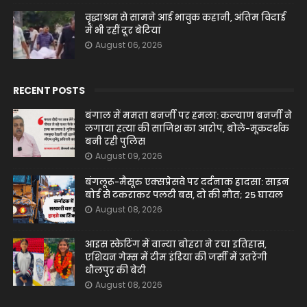
वृद्धाश्रम से सामने आई भावुक कहानी, अंतिम विदाई
में भी रहीं दूर बेटियां
August 06, 2026
RECENT POSTS
बंगाल में ममता बनर्जी पर हमला: कल्याण बनर्जी ने
लगाया हत्या की साजिश का आरोप, बोले-मूकदर्शक
बनी रही पुलिस
August 09, 2026
बंगलूरू-मैसूरु एक्सप्रेसवे पर दर्दनाक हादसा: साइन
बोर्ड से टकराकर पलटी बस, दो की मौत; 25 घायल
August 08, 2026
आइस स्केटिंग में वान्या बोहरा ने रचा इतिहास,
एशियन गेम्स में टीम इंडिया की जर्सी में उतरेंगी
धौलपुर की बेटी
August 08, 2026