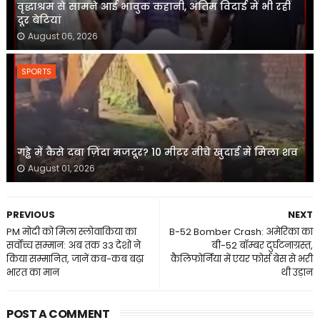
वृद्धाश्रम से सामने आई भावुक कहानी, अंतिम विदाई में भी रहीं
दूर बेटियां
August 06, 2026
SPORTS
गड्ढे में कैसे दबा ज़िंदा मजदूर? 10 मीटर नीचे खुदाई में मिला शव
August 01, 2026
PREVIOUS
NEXT
PM मोदी को मिला स्लोवाकिया का
B-52 Bomber Crash: अमेरिका का
सर्वोच्च सम्मान: अब तक 33 देशों ने
बी-52 बॉम्बर दुर्घटनाग्रस्त,
किया सम्मानित, जानें कब-कब बढ़ा
कैलिफोर्निया में एयर फोर्स बेस से भरी
भारत का मान
थी उड़ान
POST A COMMENT