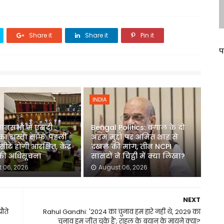
Share it
Share it
Pin it
प
INDIA
धानसभा में एसटी
Bengal Politics: बंगाल के दो
का रास्ता साफ: पहली
अहम मुद्दों पर अमित शाह से
ीटें होंगी आरक्षित, केंद्र
दखल की मांग, तीन NCPI
 की अधिसूचना
सांसदों ने चिट्ठी में क्या लिखा?
 06, 2026
August 06, 2026
NEXT
ौते
Rahul Gandhi: '2024 का चुनाव हम हारे नहीं थे, 2029 का
चुनाव हम जीत चुके हैं'; राहुल के बयान के मायने क्या?