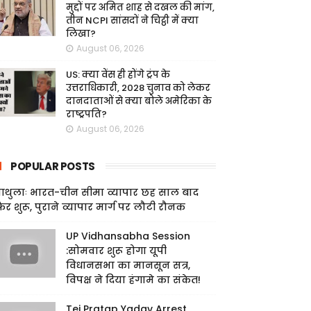
मुद्दों पर अमित शाह से दखल की मांग,
तीन NCPI सांसदों ने चिट्ठी में क्या
लिखा?
August 06, 2026
US: क्या वेंस ही होंगे ट्रंप के
उत्तराधिकारी, 2028 चुनाव को लेकर
दानदाताओं से क्या बोले अमेरिका के
राष्ट्रपति?
August 06, 2026
POPULAR POSTS
ाथुलाः भारत-चीन सीमा व्यापार छह साल बाद
िर शुरू, पुराने व्यापार मार्ग पर लौटी रौनक
UP Vidhansabha Session
:सोमवार शुरू होगा यूपी
विधानसभा का मानसून सत्र,
विपक्ष ने दिया हंगामे का संकेत!
Tej Pratap Yadav Arrest