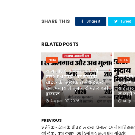
SHARE THIS
Share it
Tweet
RELATED POSTS
INDIA
INDIA
साथ आएंगे भाजपा-अकाली
दल?: PM मोदी और सुखबीर
गोवा वि
बादल की मुलाकात से अटकलें
आरक्षण 
तेज, पंजाब में चुनाव से पहले बढ़ी
बार चार स
हलचल
ने जारी
August 07, 2026
August
PREVIOUS
अमेरिका-ईरान के बीच डील कब: डोनाल्ड ट्रंप ने शांति समझ
को लेकर क्या कहा? 106 दिनों बाद खत्म होगा गतिरोध