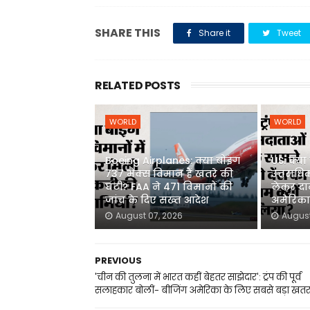
SHARE THIS
Share it
Tweet
RELATED POSTS
WORLD
WORLD
Boeing Airplanes: क्या बोइंग
US: क्या व
737 मैक्स विमान हैं खतरे की
उत्तराधि
घंटी? FAA ने 471 विमानों की
लेकर दान
जांच के दिए सख्त आदेश
अमेरिका 
August 07, 2026
August
PREVIOUS
'चीन की तुलना में भारत कहीं बेहतर साझेदार': ट्रंप की पूर्व
सलाहकार बोलीं- बीजिंग अमेरिका के लिए सबसे बड़ा खतर