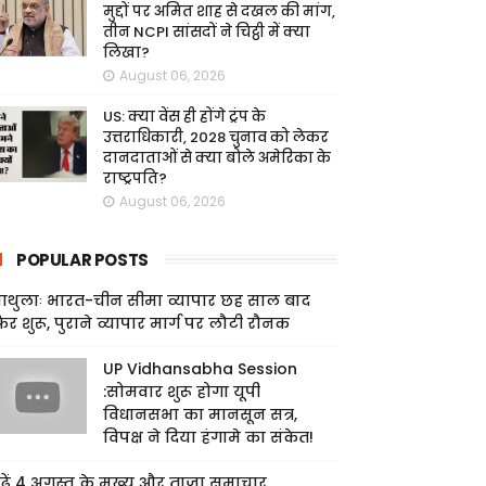
मुद्दों पर अमित शाह से दखल की मांग,
तीन NCPI सांसदों ने चिट्ठी में क्या
लिखा?
August 06, 2026
US: क्या वेंस ही होंगे ट्रंप के
उत्तराधिकारी, 2028 चुनाव को लेकर
दानदाताओं से क्या बोले अमेरिका के
राष्ट्रपति?
August 06, 2026
POPULAR POSTS
ाथुलाः भारत-चीन सीमा व्यापार छह साल बाद
िर शुरू, पुराने व्यापार मार्ग पर लौटी रौनक
UP Vidhansabha Session
:सोमवार शुरू होगा यूपी
विधानसभा का मानसून सत्र,
विपक्ष ने दिया हंगामे का संकेत!
ढ़ें 4 अगस्त के मुख्य और ताजा समाचार