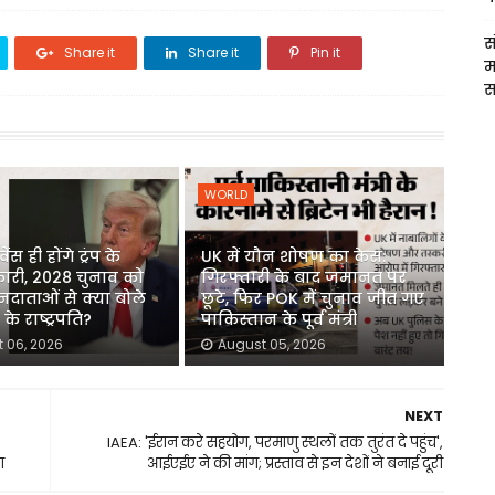
स
Share it
Share it
Pin it
म
स
WORLD
ेंस ही होंगे ट्रंप के
UK में यौन शोषण का केस:
कारी, 2028 चुनाव को
गिरफ्तारी के बाद जमानत पर
दाताओं से क्या बोले
छूटे, फिर POK में चुनाव जीत गए
के राष्ट्रपति?
पाकिस्तान के पूर्व मंत्री
 06, 2026
August 05, 2026
NEXT
IAEA: 'ईरान करे सहयोग, परमाणु स्थलों तक तुरंत दे पहुंच',
ा
आईएईए ने की मांग; प्रस्ताव से इन देशों ने बनाई दूरी