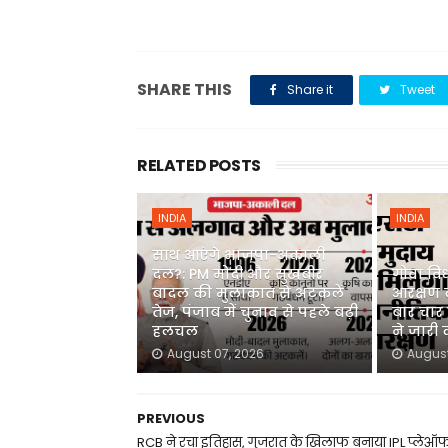
SHARE THIS
Share it
Tweet
RELATED POSTS
INDIA
INDIA
साथ आएंगे भाजपा-अकाली
दल?: PM मोदी और सुखबीर
गोवा वि
बादल की मुलाकात से अटकलें
आरक्षण 
तेज, पंजाब में चुनाव से पहले बढ़ी
बार चार स
हलचल
ने जारी
August 07, 2026
August
PREVIOUS
RCB ने रचा इतिहास, गुजरात के खिलाफ बनाया IPL प्लेऑ