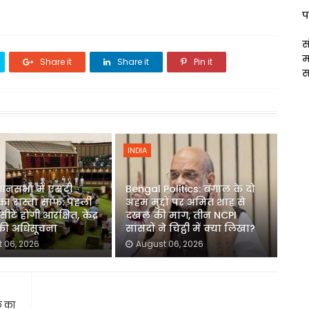
प
स
म
Share it
Share it
Pin it
स
INDIA
धानसभा में एसटी
Bengal Politics: बंगाल के दो
का रास्ता साफ: पहली
अहम मुद्दों पर अमित शाह से
ीटें होंगी आरक्षित, केंद्र
दखल की मांग, तीन NCPI
 की अधिसूचना
सांसदों ने चिट्ठी में क्या लिखा?
 06, 2026
August 06, 2026
फ का