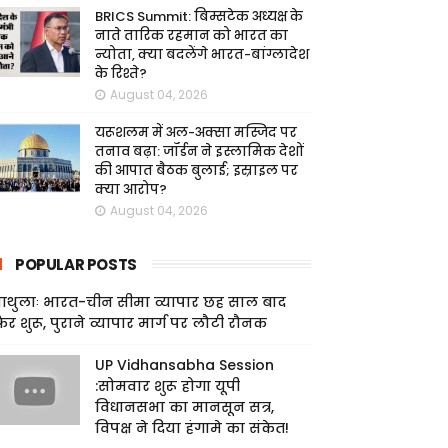
BRICS Summit: बिम्सटेक अध्यक्ष के
नाते तारिक रहमान को भारत का
न्योता, क्या बदलेंगे भारत-बांग्लादेश
के रिश्ते?
August 04, 2026
यरूशलम में अल-अक्सा मस्जिद पर
तनाव बढ़ा: जॉर्डन ने इस्लामिक देशों
की आपात बैठक बुलाई; इस्राइल पर
क्या आरोप?
August 04, 2026
POPULAR POSTS
ाथुलाः भारत-चीन सीमा व्यापार छह साल बाद
िर शुरू, पुराने व्यापार मार्ग पर लौटी रौनक
UP Vidhansabha Session
:सोमवार शुरू होगा यूपी
विधानसभा का मानसून सत्र,
विपक्ष ने दिया हंगामे का संकेत!