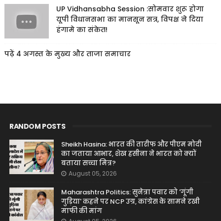
UP Vidhansabha Session :सोमवार शुरू होगा
यूपी विधानसभा का मानसून सत्र, विपक्ष ने दिया
हंगामे का संकेत!
पढ़ें 4 अगस्त के मुख्य और ताजा समाचार
RANDOM POSTS
Sheikh Hasina: भारत की तारीफ और पीएम मोदी
का जताया आभार, शेख हसीना ने भारत को क्यों
बताया सच्चा मित्र?
August 05, 2026
Maharashtra Politics: सुनेत्रा पवार को 'गूंगी
गुड़िया' कहने पर NCP उग्र, कांग्रेस के सामने रखी
माफी की मांग