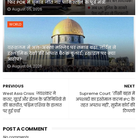
फिर POK में चुनाव जीत गए पाकिस्तान के पूर्व मंत्री
August 05, 2026
WORLD
यरूशलम में अल-अक्सा मस्जिद पर तनाव बढ़ा: जॉर्डन ने
इस्लामिक देशों की आपात बैठक बुलाई; इस्राइल पर क्या
आरोप?
August 04, 2026
PREVIOUS
NEXT
West Asia Crisis: जयशंकर ने
Supreme Court: 'तीखी बहस में
कतर, यूएई और ईरान के प्रतिनिधियों से
अपशब्दों का इस्तेमाल करना IPC के
की बातचीत, पश्चिम एशिया के हालात
तहत अपराध नहीं', सुप्रीम कोर्ट की
पर हुई चर्चा
टिप्पणी
POST A COMMENT
No comments