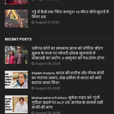
गड्ढे में कैसे दबा ज़िंदा मजदूर? 10 मीटर नीचे खुदाई में
मिला शव
August 01, 2026
RECENT POSTS
चंडीगढ़ कोर्ट का सलमान खान को नोटिस: बीइंग
ह्यूमन के नाम पर ज्वेलरी शोरूम खुलवाने में
धोखाधड़ी का आरोप; 5 अक्टूबर को पेश होना होगा
August 05, 2026
Sheikh Hasina: भारत की तारीफ और पीएम मोदी
का जताया आभार, शेख हसीना ने भारत को क्यों
बताया सच्चा मित्र?
August 05, 2026
Maharashtra Politics: सुनेत्रा पवार को 'गूंगी
गुड़िया' कहने पर NCP उग्र, कांग्रेस के सामने रखी
माफी की मांग
August 05, 2026