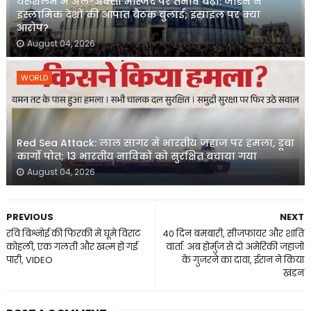
यरूशलम में अल-अक्सा मस्जिद पर तनाव बढ़ा: जॉर्डन ने
इस्लामिक देशों की आपात बैठक बुलाई; इस्राइल पर क्या
आरोप?
August 04, 2026
WORLD
Red Sea Attack: लाल सागर में भारतीय जहाज पर हमला, डूबा
कार्गो पोत; 13 भारतीय नाविकों को सुरक्षित बचाया गया
August 04, 2026
PREVIOUS
NEXT
रवि बिश्नोई की फिरकी में घूमे विराट
40 दिन बमबारी, सीजफायर और शांति
कोहली, एक गलती और खत्म हो गई
वार्ता: अब होर्मुज से दो अमेरिकी जहाजों
पारी, VIDEO
के गुजरने का दावा, ईरान ने किया
खंडन