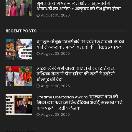
ह्यूमन के नाम पर ज्वेलरी शोरूम खुलवाने में
धोखाधड़ी का आरोप; 5 अक्टूबर को पेश होना होगा
August 05, 2026
RECENT POSTS
बंगलूरू-मैसूरु एक्सप्रेसवे पर दर्दनाक हादसा: साइन
बोर्ड से टकराकर पलटी बस, दो की मौत; 25 घायल
August 08, 2026
आइस स्केटिंग में वान्या बोहरा ने रचा इतिहास,
एशियन गेम्स में टीम इंडिया की जर्सी में उतरेंगी
धौलपुर की बेटी
August 08, 2026
Lifetime Libertarian Award: गुरचरण दास को
मिला लाइफटाइम लिबर्टेरियन अवॉर्ड, सम्मान पाने
वाले पहले भारतीय लेखक
August 08, 2026