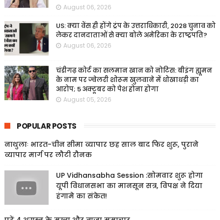
August 06, 2026
US: क्या वेंस ही होंगे ट्रंप के उत्तराधिकारी, 2028 चुनाव को
लेकर दानदाताओं से क्या बोले अमेरिका के राष्ट्रपति?
August 06, 2026
चंडीगढ़ कोर्ट का सलमान खान को नोटिस: बीइंग ह्यूमन
के नाम पर ज्वेलरी शोरूम खुलवाने में धोखाधड़ी का
आरोप; 5 अक्टूबर को पेश होना होगा
August 05, 2026
POPULAR POSTS
नाथुलाः भारत-चीन सीमा व्यापार छह साल बाद फिर शुरू, पुराने
व्यापार मार्ग पर लौटी रौनक
UP Vidhansabha Session :सोमवार शुरू होगा
यूपी विधानसभा का मानसून सत्र, विपक्ष ने दिया
हंगामे का संकेत!
पढ़ें 4 अगस्त के मुख्य और ताजा समाचार