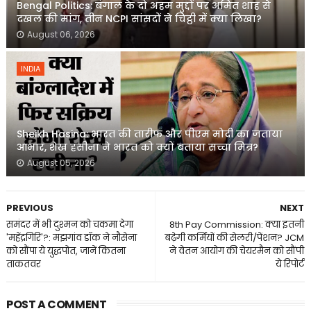
Bengal Politics: बंगाल के दो अहम मुद्दों पर अमित शाह से
दखल की मांग, तीन NCPI सांसदों ने चिट्ठी में क्या लिखा?
August 06, 2026
INDIA
Sheikh Hasina: भारत की तारीफ और पीएम मोदी का जताया
आभार, शेख हसीना ने भारत को क्यों बताया सच्चा मित्र?
August 05, 2026
PREVIOUS
NEXT
समंदर में भी दुश्मन को चकमा देगा
8th Pay Commission: क्या इतनी
'महेंद्रगिरि'?: मझगांव डॉक ने नौसेना
बढ़ेगी कर्मियों की सेलरी/पेंशन? JCM
को सौंपा ये युद्धपोत, जानें कितना
ने वेतन आयोग की चेयरमैन को सौंपी
ताकतवर
ये रिपोर्ट
POST A COMMENT