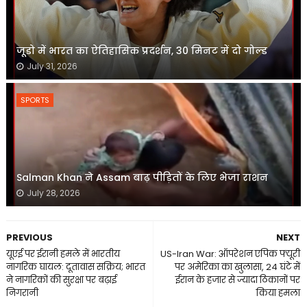
जूडो में भारत का ऐतिहासिक प्रदर्शन, 30 मिनट में दो गोल्ड
July 31, 2026
SPORTS
Salman Khan ने Assam बाढ़ पीड़ितों के लिए भेजा राशन
July 28, 2026
PREVIOUS
NEXT
यूएई पर ईरानी हमले में भारतीय
US-Iran War: ऑपरेशन एपिक फ्यूरी
नागरिक घायल: दूतावास सक्रिय; भारत
पर अमेरिका का खुलासा, 24 घंटे में
ने नागरिकों की सुरक्षा पर बढ़ाई
ईरान के हजार से ज्यादा ठिकानों पर
निगरानी
किया हमला