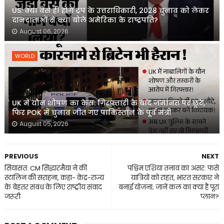
US: क्या वेंस ही होंगे ट्रंप के उत्तराधिकारी, 2028 चुनाव को लेकर
दानदाताओं से क्या बोले अमेरिका के राष्ट्रपति?
August 06, 2026
WORLD
UK में यौन शोषण का केस: गिरफ्तारी के बाद जमानत पर छूटे,
फिर POK में चुनाव जीत गए पाकिस्तान के पूर्व मंत्री
August 05, 2026
PREVIOUS
NEXT
सियासत: CM सिद्धारमैया ने की
पश्चिम एशिया तनाव का असर: फंसे
स्टालिन की सराहना, कहा- केंद्र-राज्य
यात्रियों को राहत, भारत सरकार ने
के बेहतर संबंध के लिए राष्ट्रीय संवाद
बनाई योजना; जानें कल का क्या है पूरा
जरूरी
प्लान?