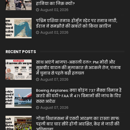
हानिया का जिक्र क्यों?
August 02, 2026
पश्चिम एशिया तनाव: होर्मुज स्ट्रेट पर तनाव जारी,
ईरान ने समझौते की खबरों को किया खारिज
August 02, 2026
RECENT POSTS
साथ आएंगे भाजपा-अकाली दल?: PM मोदी और
सुखबीर बादल की मुलाकात से अटकलें तेज, पंजाब
में चुनाव से पहले बढ़ी हलचल
August 07, 2026
Boeing Airplanes: क्या बोइंग 737 मैक्स विमान हैं
खतरे की घंटी? FAA ने 471 विमानों की जांच के दिए
सख्त आदेश
August 07, 2026
गोवा विधानसभा में एसटी आरक्षण का रास्ता साफ:
पहली बार चार सीटें होंगी आरक्षित, केंद्र ने जारी की
अधिसूचना