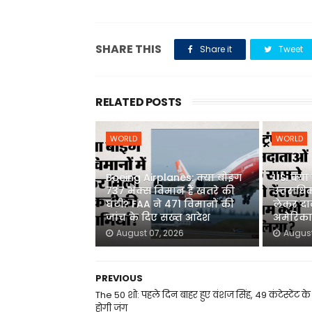
SHARE THIS
Share it
Tweet
RELATED POSTS
WORLD
WORLD
Boeing Airplanes: क्या बोइंग
US: क्या व
737 मैक्स विमान हैं खतरे की
उत्तराधि
घंटी? FAA ने 471 विमानों की
लेकर दान
जांच के दिए सख्त आदेश
अमेरिका 
August 07, 2026
August
PREVIOUS
The 50 शो: पहले दिन बाहर हुए वंशज सिंह, 49 कंटेस्टेंट क
होगी जंग