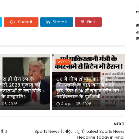
प
Share it
Share it
Pin it
स
म
स
WORLD
ेंस ही होंगे ट्रंप के
UK में यौन शोषण का केस:
कारी, 2028 चुनाव को
गिरफ्तारी के बाद जमानत पर
दाताओं से क्या बोले
छूटे, फिर POK में चुनाव जीत गए
के राष्ट्रपति?
पाकिस्तान के पूर्व मंत्री
 06, 2026
August 05, 2026
NEXT
े बीच
Sports News (स्पोर्ट्स न्यूज़): Latest Sports News
Headline Today in Hindi