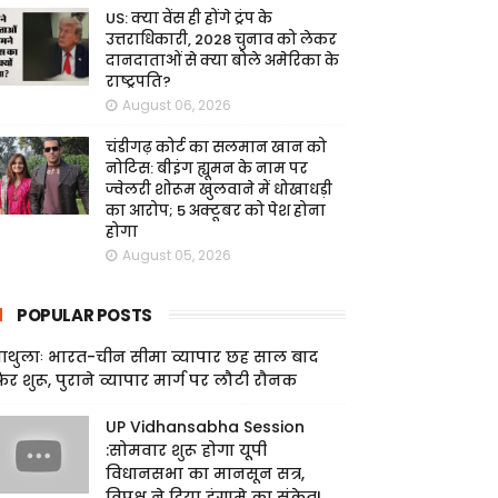
US: क्या वेंस ही होंगे ट्रंप के
उत्तराधिकारी, 2028 चुनाव को लेकर
दानदाताओं से क्या बोले अमेरिका के
राष्ट्रपति?
August 06, 2026
चंडीगढ़ कोर्ट का सलमान खान को
नोटिस: बीइंग ह्यूमन के नाम पर
ज्वेलरी शोरूम खुलवाने में धोखाधड़ी
का आरोप; 5 अक्टूबर को पेश होना
होगा
August 05, 2026
POPULAR POSTS
ाथुलाः भारत-चीन सीमा व्यापार छह साल बाद
िर शुरू, पुराने व्यापार मार्ग पर लौटी रौनक
UP Vidhansabha Session
:सोमवार शुरू होगा यूपी
विधानसभा का मानसून सत्र,
विपक्ष ने दिया हंगामे का संकेत!