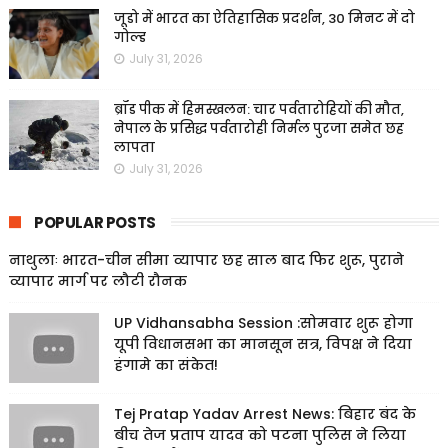
जूडो में भारत का ऐतिहासिक प्रदर्शन, 30 मिनट में दो
गोल्ड
July 31, 2026
ब्रॉड पीक में हिमस्खलन: चार पर्वतारोहियों की मौत,
नेपाल के प्रसिद्ध पर्वतारोही निर्मल पुरजा समेत छह
लापता
July 31, 2026
POPULAR POSTS
नाथुलाः भारत-चीन सीमा व्यापार छह साल बाद फिर शुरू, पुराने
व्यापार मार्ग पर लौटी रौनक
UP Vidhansabha Session :सोमवार शुरू होगा
यूपी विधानसभा का मानसून सत्र, विपक्ष ने दिया
हंगामे का संकेत!
Tej Pratap Yadav Arrest News: बिहार बंद के
बीच तेज प्रताप यादव को पटना पुलिस ने लिया