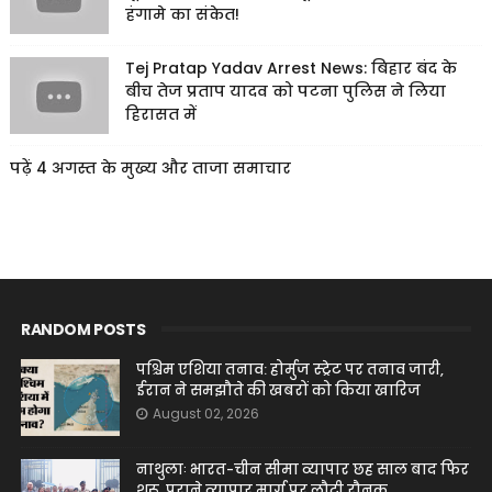
हंगामे का संकेत!
Tej Pratap Yadav Arrest News: बिहार बंद के
बीच तेज प्रताप यादव को पटना पुलिस ने लिया
हिरासत में
पढ़ें 4 अगस्त के मुख्य और ताजा समाचार
RANDOM POSTS
पश्चिम एशिया तनाव: होर्मुज स्ट्रेट पर तनाव जारी,
ईरान ने समझौते की खबरों को किया खारिज
August 02, 2026
नाथुलाः भारत-चीन सीमा व्यापार छह साल बाद फिर
शुरू, पुराने व्यापार मार्ग पर लौटी रौनक