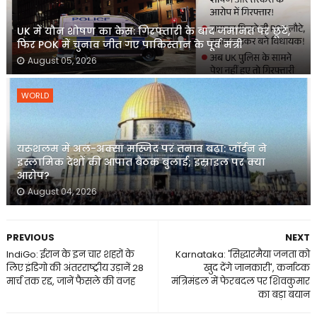
UK में यौन शोषण का केस: गिरफ्तारी के बाद जमानत पर छूटे,
फिर POK में चुनाव जीत गए पाकिस्तान के पूर्व मंत्री
August 05, 2026
WORLD
यरूशलम में अल-अक्सा मस्जिद पर तनाव बढ़ा: जॉर्डन ने
इस्लामिक देशों की आपात बैठक बुलाई; इस्राइल पर क्या
आरोप?
August 04, 2026
PREVIOUS
NEXT
IndiGo: ईरान के इन चार शहरों के
Karnataka: 'सिद्धारमैया जनता को
लिए इंडिगो की अंतरराष्ट्रीय उड़ानें 28
खुद देंगे जानकारी', कर्नाटक
मार्च तक रद्द, जानें फैसले की वजह
मंत्रिमंडल में फेरबदल पर शिवकुमार
का बड़ा बयान