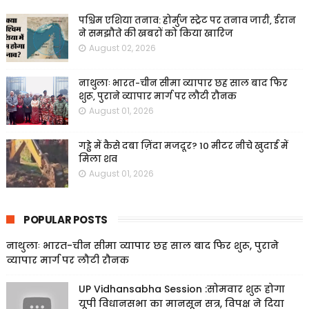
पश्चिम एशिया तनाव: होर्मुज स्ट्रेट पर तनाव जारी, ईरान
ने समझौते की खबरों को किया खारिज
August 02, 2026
नाथुलाः भारत-चीन सीमा व्यापार छह साल बाद फिर
शुरू, पुराने व्यापार मार्ग पर लौटी रौनक
August 01, 2026
गड्ढे में कैसे दबा ज़िंदा मजदूर? 10 मीटर नीचे खुदाई में
मिला शव
August 01, 2026
POPULAR POSTS
नाथुलाः भारत-चीन सीमा व्यापार छह साल बाद फिर शुरू, पुराने
व्यापार मार्ग पर लौटी रौनक
UP Vidhansabha Session :सोमवार शुरू होगा
यूपी विधानसभा का मानसून सत्र, विपक्ष ने दिया