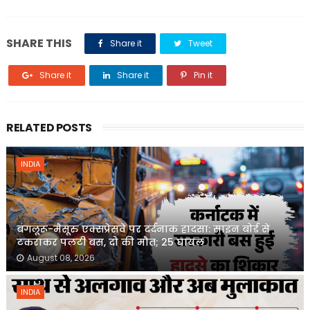
SHARE THIS
Share it
Tweet
Share it
Share it
Pin it
RELATED POSTS
INDIA
बंगलूरू-मैसूरु एक्सप्रेसवे पर दर्दनाक हादसा: साइन बोर्ड से
टकराकर पलटी बस, दो की मौत; 25 घायल
August 08, 2026
INDIA