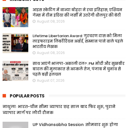
आइस स्केटिंग में वान्या बोहरा ने रचा इतिहास, एशियन
गेम्स में टीम इंडिया की जर्सी में उतरेंगी धौलपुर की बेटी
August 08, 2026
Lifetime Libertarian Award: गुरचरण दास को मिला
लाइफटाइम लिबर्टेरियन अवॉर्ड, सम्मान पाने वाले पहले
भारतीय लेखक
August 08, 2026
साथ आएंगे भाजपा-अकाली दल?: PM मोदी और सुखबीर
बादल की मुलाकात से अटकलें तेज, पंजाब में चुनाव से
पहले बढ़ी हलचल
August 07, 2026
POPULAR POSTS
नाथुलाः भारत-चीन सीमा व्यापार छह साल बाद फिर शुरू, पुराने
व्यापार मार्ग पर लौटी रौनक
UP Vidhansabha Session :सोमवार शुरू होगा