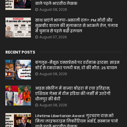
वाले पहले भारतीय लेखक
August 08, 2026
साथ आएंगे भाजपा-अकाली दल?: PM मोदी और
सुखबीर बादल की मुलाकात से अटकलें तेज, पंजाब
में चुनाव से पहले बढ़ी हलचल
August 07, 2026
RECENT POSTS
बंगलूरू-मैसूरु एक्सप्रेसवे पर दर्दनाक हादसा: साइन
बोर्ड से टकराकर पलटी बस, दो की मौत; 25 घायल
August 08, 2026
आइस स्केटिंग में वान्या बोहरा ने रचा इतिहास,
एशियन गेम्स में टीम इंडिया की जर्सी में उतरेंगी
धौलपुर की बेटी
August 08, 2026
Lifetime Libertarian Award: गुरचरण दास को
मिला लाइफटाइम लिबर्टेरियन अवॉर्ड, सम्मान पाने
वाले पहले भारतीय लेखक