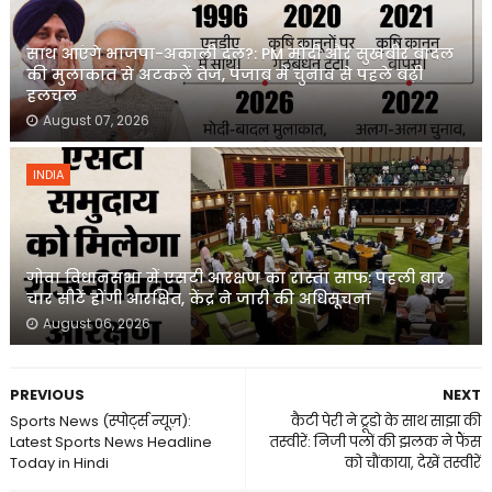
साथ आएंगे भाजपा-अकाली दल?: PM मोदी और सुखबीर बादल
की मुलाकात से अटकलें तेज, पंजाब में चुनाव से पहले बढ़ी
हलचल
August 07, 2026
INDIA
गोवा विधानसभा में एसटी आरक्षण का रास्ता साफ: पहली बार
चार सीटें होंगी आरक्षित, केंद्र ने जारी की अधिसूचना
August 06, 2026
PREVIOUS
NEXT
Sports News (स्पोर्ट्स न्यूज़):
कैटी पेरी ने ट्रूडो के साथ साझा की
Latest Sports News Headline
तस्वीरें: निजी पलों की झलक ने फैंस
Today in Hindi
को चौंकाया, देखें तस्वीरें