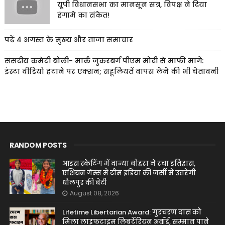
यूपी विधानसभा का मानसून सत्र, विपक्ष ने दिया
हंगामे का संकेत!
पढ़ें 4 अगस्त के मुख्य और ताजा समाचार
संसदीय कमेटी बोली- मार्क जुकरबर्ग पीएम मोदी से माफी मांगें:
इंस्टा वीडियो हटाने पर एक्शन; सहूलियतें वापस लेने की भी चेतावनी
RANDOM POSTS
आइस स्केटिंग में वान्या बोहरा ने रचा इतिहास,
एशियन गेम्स में टीम इंडिया की जर्सी में उतरेंगी
धौलपुर की बेटी
August 08, 2026
Lifetime Libertarian Award: गुरचरण दास को
मिला लाइफटाइम लिबर्टेरियन अवॉर्ड, सम्मान पाने