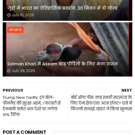
जूडो में भारत का ऐतिहासिक प्रदर्शन, 30 मिनट में दो गोल्ड
July 31, 2026
SPORTS
Salman Khan ने Assam बाढ़ पीड़ितों के लिए भेजा राशन
July 28, 2026
PREVIOUS
NEXT
Trump New Tariffs: ट्रंप बोल-
बोर्ड ऑफ पीस: क्या स्थायी सदस्यता के
ग्रीनलैंड की सुरक्षा अहम, 1 फरवरी से
लिए देना होगा एक अरब डॉलर? दावे में
डेनमार्क समेत आठ देशों पर लगेगा
कितनी सच्चाई; व्हाइट ने किया खुलासा
10% टैरिफ
POST A COMMENT