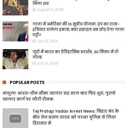
मिला शव
August 01, 2026
गाजा में अमेरिका की 15 सूत्रीय योजना: ट्रंप का दावा-
हथियार डालेगा हमास, क्या इस्राइल अब छोड़ देगा गाजा
पट्टी?
July 31, 2026
जूडो में भारत का ऐतिहासिक प्रदर्शन, 30 मिनट में दो
गोल्ड
July 31, 2026
POPULAR POSTS
नाथुलाः भारत-चीन सीमा व्यापार छह साल बाद फिर शुरू, पुराने
व्यापार मार्ग पर लौटी रौनक
Tej Pratap Yadav Arrest News: बिहार बंद के
बीच तेज प्रताप यादव को पटना पुलिस ने लिया
हिरासत में