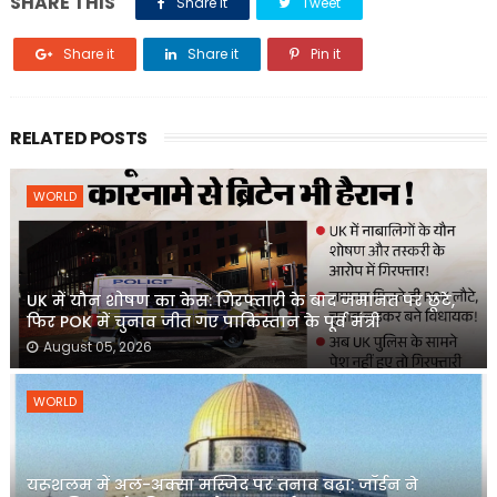
SHARE THIS
Share it
Tweet
Share it
Share it
Pin it
RELATED POSTS
WORLD
UK में यौन शोषण का केस: गिरफ्तारी के बाद जमानत पर छूटे,
फिर POK में चुनाव जीत गए पाकिस्तान के पूर्व मंत्री
August 05, 2026
WORLD
यरूशलम में अल-अक्सा मस्जिद पर तनाव बढ़ा: जॉर्डन ने