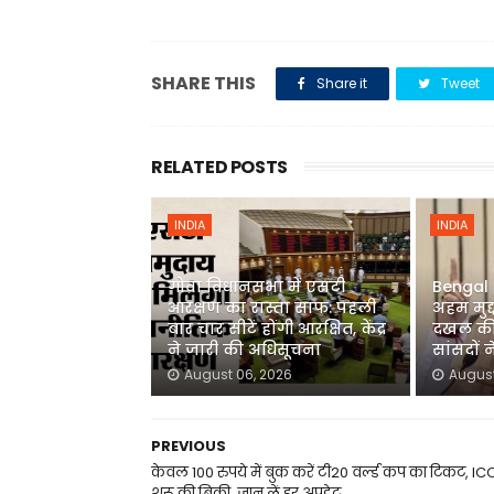
SHARE THIS
Share it
Tweet
RELATED POSTS
INDIA
INDIA
गोवा विधानसभा में एसटी
Bengal P
आरक्षण का रास्ता साफ: पहली
अहम मुद्
बार चार सीटें होंगी आरक्षित, केंद्र
दखल की 
ने जारी की अधिसूचना
सांसदों न
August 06, 2026
August
PREVIOUS
केवल 100 रुपये में बुक करें टी20 वर्ल्ड कप का टिकट, ICC
शुरू की बिक्री, जान लें हर अपडेट