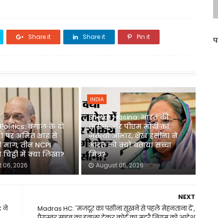
Share it
Share it
Pin it
प
INDIA
Sheikh Hasina: भारत की
olitics: बंगाल के दो
तारीफ और पीएम मोदी का
दों पर अमित शाह से
जताया आभार, शेख हसीना ने
मांग, तीन NCPI
भारत को क्यों बताया सच्चा
े चिट्ठी में क्या लिखा?
मित्र?
 06, 2026
August 05, 2026
NEXT
 ने
Madras HC: 'मजदूर का पसीना सूखने से पहले मेहनताना दें',
पैगम्बर साहब का हवाला देकर कोर्ट का मदुरै निगम को आदेश