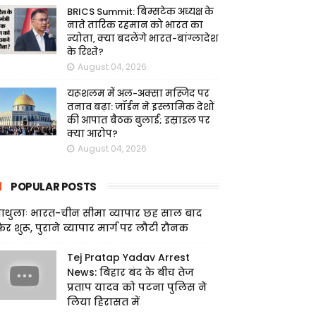
BRICS Summit: बिम्सटेक अध्यक्ष के
नाते तारिक रहमान को भारत का
न्योता, क्या बदलेंगे भारत-बांग्लादेश
के रिश्ते?
August 04, 2026
यरूशलम में अल-अक्सा मस्जिद पर
तनाव बढ़ा: जॉर्डन ने इस्लामिक देशों
की आपात बैठक बुलाई; इस्राइल पर
क्या आरोप?
August 04, 2026
POPULAR POSTS
ाथुलाः भारत-चीन सीमा व्यापार छह साल बाद
िर शुरू, पुराने व्यापार मार्ग पर लौटी रौनक
Tej Pratap Yadav Arrest
News: बिहार बंद के बीच तेज
प्रताप यादव को पटना पुलिस ने
लिया हिरासत में