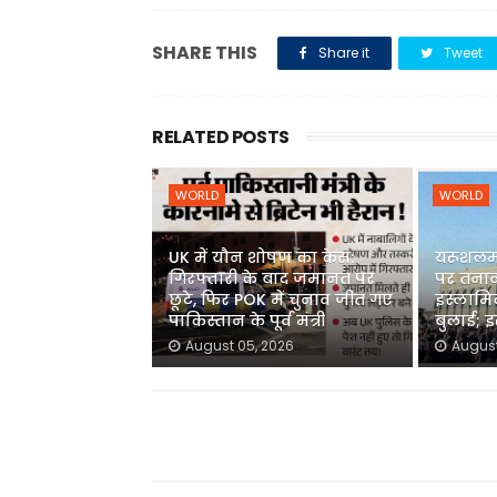
SHARE THIS
Share it
Tweet
RELATED POSTS
WORLD
WORLD
UK में यौन शोषण का केस:
यरूशलम 
गिरफ्तारी के बाद जमानत पर
पर तनाव 
छूटे, फिर POK में चुनाव जीत गए
इस्लामि
पाकिस्तान के पूर्व मंत्री
बुलाई; 
August 05, 2026
August