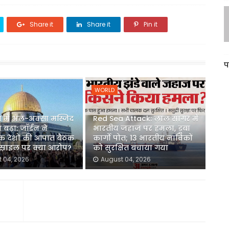
Share it
Share it
Pin it
प
WORLD
में अल-अक्सा मस्जिद
Red Sea Attack: लाल सागर में
बढ़ा: जॉर्डन ने
भारतीय जहाज पर हमला, डूबा
क देशों की आपात बैठक
कार्गो पोत; 13 भारतीय नाविकों
इस्राइल पर क्या आरोप?
को सुरक्षित बचाया गया
 04, 2026
August 04, 2026