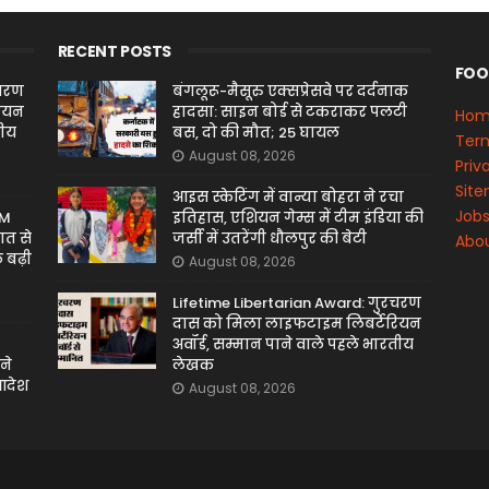
RECENT POSTS
FOO
रचरण
बंगलूरू-मैसूरु एक्सप्रेसवे पर दर्दनाक
रियन
हादसा: साइन बोर्ड से टकराकर पलटी
Ho
तीय
बस, दो की मौत; 25 घायल
Term
August 08, 2026
Priv
Sit
आइस स्केटिंग में वान्या बोहरा ने रचा
Job
PM
इतिहास, एशियन गेम्स में टीम इंडिया की
ात से
जर्सी में उतरेंगी धौलपुर की बेटी
Abou
 बढ़ी
August 08, 2026
Lifetime Libertarian Award: गुरचरण
दास को मिला लाइफटाइम लिबर्टेरियन
अवॉर्ड, सम्मान पाने वाले पहले भारतीय
ने
लेखक
 आदेश
August 08, 2026