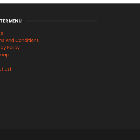
TER MENU
me
s And Conditions
acy Policy
emap
s
t Us!