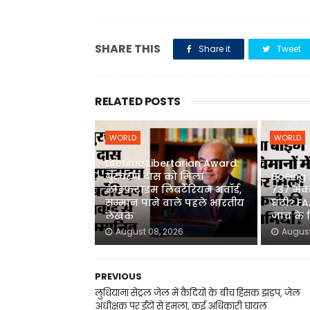
SHARE THIS
Share it
Tweet
RELATED POSTS
WORLD
WORLD
Lifetime Libertarian Award:
गुरचरण दास को मिला
Boeing A
लाइफटाइम लिबर्टेरियन अवॉर्ड,
737 मैक्
सम्मान पाने वाले पहले भारतीय
घंटी? FA
लेखक
जांच के
August 08, 2026
August
PREVIOUS
लुधियाना सेंट्रल जेल में कैदियों के बीच हिंसक झड़प, जेल
अधीक्षक पर ईंटों से हमला, कई अधिकारी घायल