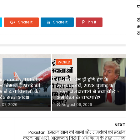
प
स
Share it
Share it
Pin it
म
स
WORLD
irplanes: क्या बोइंग
US: क्या वेंस ही होंगे ट्रंप के
स विमान हैं खतरे की
उत्तराधिकारी, 2028 चुनाव को
A ने 471 विमानों की
लेकर दानदाताओं से क्या बोले
 दिए सख्त आदेश
अमेरिका के राष्ट्रपति?
 07, 2026
August 06, 2026
NEXT
Pakistan: इमरान खान की बहनों और समर्थकों को प्रदर्शन
करना पड़ा भारी, आतंकवाद विरोधी अधिनियम के तहत मामला