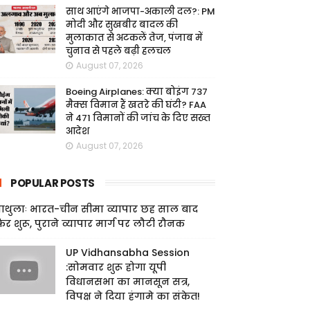
साथ आएंगे भाजपा-अकाली दल?: PM
मोदी और सुखबीर बादल की
मुलाकात से अटकलें तेज, पंजाब में
चुनाव से पहले बढ़ी हलचल
August 07, 2026
Boeing Airplanes: क्या बोइंग 737
मैक्स विमान हैं खतरे की घंटी? FAA
ने 471 विमानों की जांच के दिए सख्त
आदेश
August 07, 2026
POPULAR POSTS
ाथुलाः भारत-चीन सीमा व्यापार छह साल बाद
िर शुरू, पुराने व्यापार मार्ग पर लौटी रौनक
UP Vidhansabha Session
:सोमवार शुरू होगा यूपी
विधानसभा का मानसून सत्र,
विपक्ष ने दिया हंगामे का संकेत!