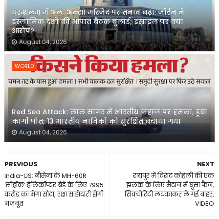
यरूशलम में अल-अक्सा मस्जिद पर तनाव बढ़ा: जॉर्डन ने
इस्लामिक देशों की आपात बैठक बुलाई; इस्राइल पर क्या
आरोप?
August 04, 2026
WORLD
Red Sea Attack: लाल सागर में भारतीय जहाज पर हमला, डूबा
कार्गो पोत; 13 भारतीय नाविकों को सुरक्षित बचाया गया
August 04, 2026
PREVIOUS
NEXT
India-US: नौसेना के MH-60R
रायपुर में व‍िराट कोहली की एक
‘सीहॉक’ हेलिकॉप्टर बेड़े के लिए 7995
झलक के लिए मैदान में घुसा फैन,
करोड़ का मेगा सौदा, रक्षा साझेदारी होंगी
स‍िक्योर‍िटी लटकाकर ले गई बाहर,
मजबूत
VIDEO