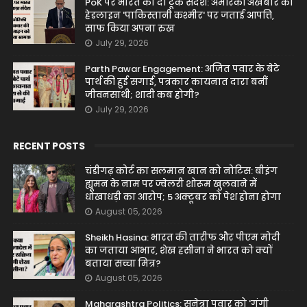
PoK पर भारत का दो टूक संदेश: अमेरिकी अखबार की
हेडलाइन 'पाकिस्तानी कश्मीर' पर जताई आपत्ति,
साफ किया अपना रुख
July 29, 2026
Parth Pawar Engagement: अजित पवार के बेटे
पार्थ की हुई सगाई, पत्रकार कायनात दारा बनीं
जीवनसाथी; शादी कब होगी?
July 29, 2026
RECENT POSTS
चंडीगढ़ कोर्ट का सलमान खान को नोटिस: बीइंग
ह्यूमन के नाम पर ज्वेलरी शोरूम खुलवाने में
धोखाधड़ी का आरोप; 5 अक्टूबर को पेश होना होगा
August 05, 2026
Sheikh Hasina: भारत की तारीफ और पीएम मोदी
का जताया आभार, शेख हसीना ने भारत को क्यों
बताया सच्चा मित्र?
August 05, 2026
Maharashtra Politics: सुनेत्रा पवार को 'गूंगी