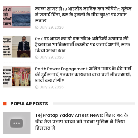
काला सागर से 13 भारतीय नाविक कब लौटेंगे?: यूक्रेन
ने जताई चिंता, रूस के हमलों के बीच सुरक्षा पर उठाए
सवाल
July 29, 2026
PoK पर भारत का दो टूक संदेश: अमेरिकी अखबार की
हेडलाइन 'पाकिस्तानी कश्मीर' पर जताई आपत्ति, साफ
किया अपना रुख
July 29, 2026
Parth Pawar Engagement: अजित पवार के बेटे पार्थ
की हुई सगाई, पत्रकार कायनात दारा बनीं जीवनसाथी;
शादी कब होगी?
July 29, 2026
POPULAR POSTS
Tej Pratap Yadav Arrest News: बिहार बंद के
बीच तेज प्रताप यादव को पटना पुलिस ने लिया
हिरासत में