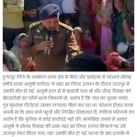
डूंगरपुर जिले के धम्बोला थाना क्षेत्र में पीछा और प्रताड़ना से परेशान सोलह
वर्षीय छात्रा आयुषी पाटीदार ने जहर खा लिया. इलाज के दौरान उदयपुर में
उसकी मौत हो गई. आयुषी हाल ही में बारहवीं पास थी और चौदह दिसंबर को
बीएसटीसी का फॉर्म भरने निकली थी. आरोप है कि गांव का युवक जावेद
पुत्र मुश्ताक टीटोइया उसका लगातार पीछा कर रहा था. परेशान होकर छात्रा
अपनी मां के साथ थाने पहुंची और लिखित शिकायत दी, लेकिन परिजनों का
आरोप है कि पुलिस ने कोई कार्रवाई नहीं की. मानसिक तनाव में आकर
आयुषी ने सोलह दिसंबर की शाम जहर खा लिया. हालत बिगड़ने पर उसे
उदयपुर रेफर किया गया, जहां उसकी मौत हो गई. घटना के बाद इलाके में