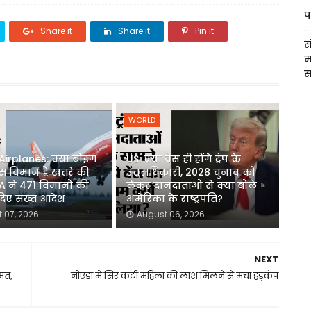
प
Share it
Share it
Pin it
स
म
स
WORLD
irplanes: क्या बोइंग
US: क्या वेंस ही होंगे ट्रंप के
स विमान हैं खतरे की
उत्तराधिकारी, 2028 चुनाव को
A ने 471 विमानों की
लेकर दानदाताओं से क्या बोले
 दिए सख्त आदेश
अमेरिका के राष्ट्रपति?
 07, 2026
August 06, 2026
NEXT
हमत,
नोएडा में सिर कटी महिला की लाश मिलने से मचा हड़कंप