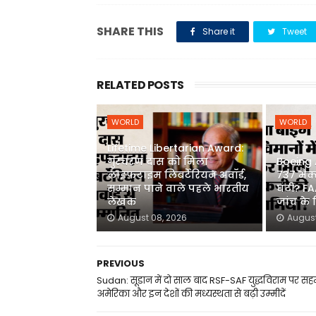
SHARE THIS
Share it
Tweet
RELATED POSTS
WORLD
WORLD
Lifetime Libertarian Award:
गुरचरण दास को मिला
Boeing A
लाइफटाइम लिबर्टेरियन अवॉर्ड,
737 मैक्
सम्मान पाने वाले पहले भारतीय
घंटी? FA
लेखक
जांच के
August 08, 2026
August
PREVIOUS
Sudan: सूडान में दो साल बाद RSF-SAF युद्धविराम पर स
अमेरिका और इन देशों की मध्यस्थता से बढ़ी उम्मीदें