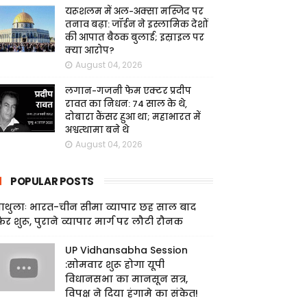
यरूशलम में अल-अक्सा मस्जिद पर
तनाव बढ़ा: जॉर्डन ने इस्लामिक देशों
की आपात बैठक बुलाई; इस्राइल पर
क्या आरोप?
August 04, 2026
लगान-गजनी फेम एक्टर प्रदीप
रावत का निधन: 74 साल के थे,
दोबारा कैंसर हुआ था; महाभारत में
अश्वत्थामा बने थे
August 04, 2026
POPULAR POSTS
ाथुलाः भारत-चीन सीमा व्यापार छह साल बाद
िर शुरू, पुराने व्यापार मार्ग पर लौटी रौनक
UP Vidhansabha Session
:सोमवार शुरू होगा यूपी
विधानसभा का मानसून सत्र,
विपक्ष ने दिया हंगामे का संकेत!