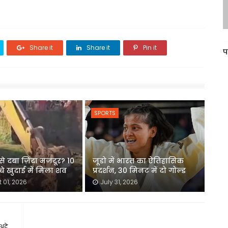
Share it
Share it
Pin it
प
SPORTS
 कैसे दबा ज़िंदा मजदूर? 10
जूडो में भारत का ऐतिहासिक
े खुदाई में मिला शव
प्रदर्शन, 30 मिनट में दो गोल्ड
 01, 2026
July 31, 2026
ड़े,