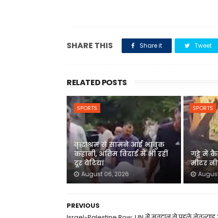
SHARE THIS
Share it
Tweet
RELATED POSTS
SPORTS
SPORTS
वृद्धाश्रम से सामने आई भावुक
कहानी, अंतिम विदाई में भी रहीं
गड्ढे में
दूर बेटियां
मीटर नीच
August 06, 2026
August
PREVIOUS
Israel-Palestine Row: UN में मतदान से पहले नेतन्याहू अ