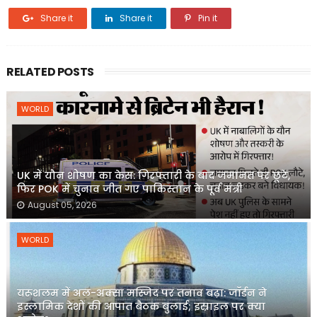
Share it
Share it
Pin it
RELATED POSTS
WORLD
UK में यौन शोषण का केस: गिरफ्तारी के बाद जमानत पर छूटे,
फिर POK में चुनाव जीत गए पाकिस्तान के पूर्व मंत्री
August 05, 2026
WORLD
यरूशलम में अल-अक्सा मस्जिद पर तनाव बढ़ा: जॉर्डन ने
इस्लामिक देशों की आपात बैठक बुलाई; इस्राइल पर क्या