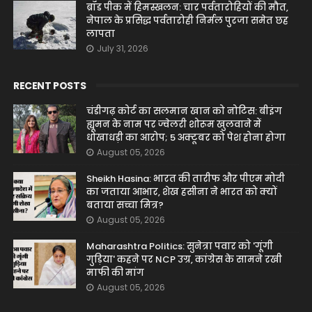
ब्रॉड पीक में हिमस्खलन: चार पर्वतारोहियों की मौत,
नेपाल के प्रसिद्ध पर्वतारोही निर्मल पुरजा समेत छह
लापता
July 31, 2026
RECENT POSTS
चंडीगढ़ कोर्ट का सलमान खान को नोटिस: बीइंग
ह्यूमन के नाम पर ज्वेलरी शोरूम खुलवाने में
धोखाधड़ी का आरोप; 5 अक्टूबर को पेश होना होगा
August 05, 2026
Sheikh Hasina: भारत की तारीफ और पीएम मोदी
का जताया आभार, शेख हसीना ने भारत को क्यों
बताया सच्चा मित्र?
August 05, 2026
Maharashtra Politics: सुनेत्रा पवार को 'गूंगी
गुड़िया' कहने पर NCP उग्र, कांग्रेस के सामने रखी
माफी की मांग
August 05, 2026