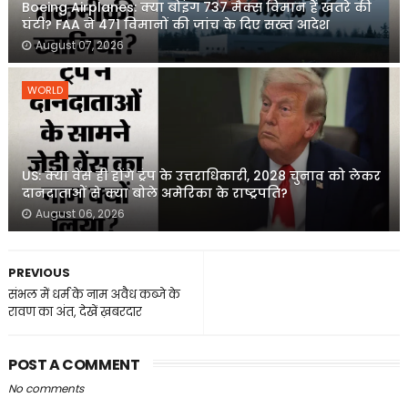
Boeing Airplanes: क्या बोइंग 737 मैक्स विमान हैं खतरे की
घंटी? FAA ने 471 विमानों की जांच के दिए सख्त आदेश
August 07, 2026
WORLD
US: क्या वेंस ही होंगे ट्रंप के उत्तराधिकारी, 2028 चुनाव को लेकर
दानदाताओं से क्या बोले अमेरिका के राष्ट्रपति?
August 06, 2026
PREVIOUS
संभल में धर्म के नाम अवैध कब्जे के
रावण का अंत, देखें ख़बरदार
POST A COMMENT
No comments