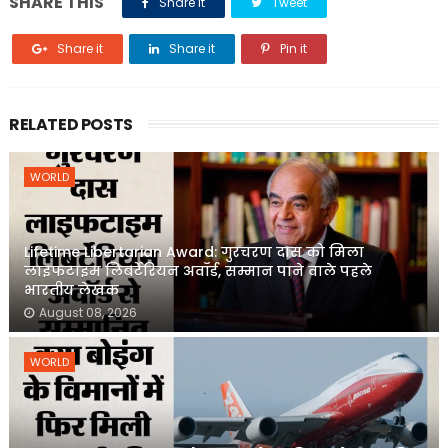
SHARE THIS
Share it
Tweet
Share it
Share it
Pin it
RELATED POSTS
WORLD
Lifetime Libertarian Award: गुरचरण दास को मिला
लाइफटाइम लिबर्टेरियन अवॉर्ड, सम्मान पाने वाले पहले
भारतीय लेखक
August 08, 2026
WORLD