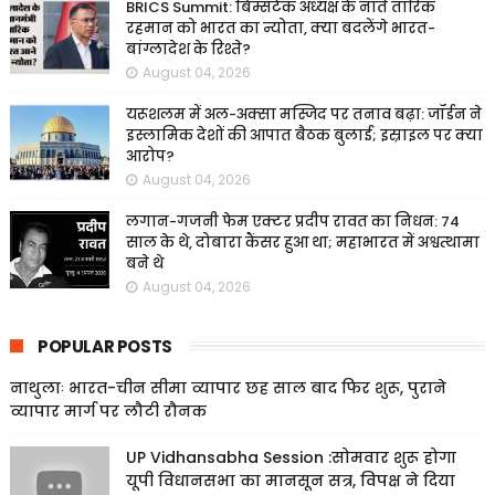
BRICS Summit: बिम्सटेक अध्यक्ष के नाते तारिक
रहमान को भारत का न्योता, क्या बदलेंगे भारत-
बांग्लादेश के रिश्ते?
August 04, 2026
यरूशलम में अल-अक्सा मस्जिद पर तनाव बढ़ा: जॉर्डन ने
इस्लामिक देशों की आपात बैठक बुलाई; इस्राइल पर क्या
आरोप?
August 04, 2026
लगान-गजनी फेम एक्टर प्रदीप रावत का निधन: 74
साल के थे, दोबारा कैंसर हुआ था; महाभारत में अश्वत्थामा
बने थे
August 04, 2026
POPULAR POSTS
नाथुलाः भारत-चीन सीमा व्यापार छह साल बाद फिर शुरू, पुराने
व्यापार मार्ग पर लौटी रौनक
UP Vidhansabha Session :सोमवार शुरू होगा
यूपी विधानसभा का मानसून सत्र, विपक्ष ने दिया