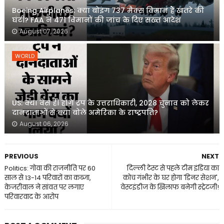
Boeing Airplanes: क्या बोइंग 737 मैक्स विमान हैं खतरे की
घंटी? FAA ने 471 विमानों की जांच के दिए सख्त आदेश
August 07, 2026
WORLD
US: क्या वेंस ही होंगे ट्रंप के उत्तराधिकारी, 2028 चुनाव को लेकर
दानदाताओं से क्या बोले अमेरिका के राष्ट्रपति?
August 06, 2026
PREVIOUS
NEXT
Politics: गोवा की राजनीति पर 60
दिल्ली टेस्ट से पहले टीम इंडिया का
साल से 13-14 परिवारों का कब्जा,
कोच गंभीर के घर होगा 'डिनर सेशन',
केजरीवाल ने सांवत पर लगाए
वेस्टइंडीज के खिलाफ बनेगी स्ट्रेटजी!
परिवारवाद के आरोप