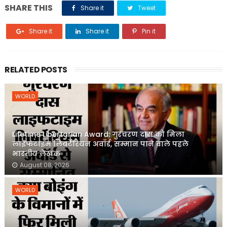
SHARE THIS
Share it
Tweet
Share it
Share it
Pin it
RELATED POSTS
WORLD
Lifetime Libertarian Award: गुरचरण दास को मिला
लाइफटाइम लिबर्टेरियन अवॉर्ड, सम्मान पाने वाले पहले
भारतीय लेखक
August 08, 2026
WORLD