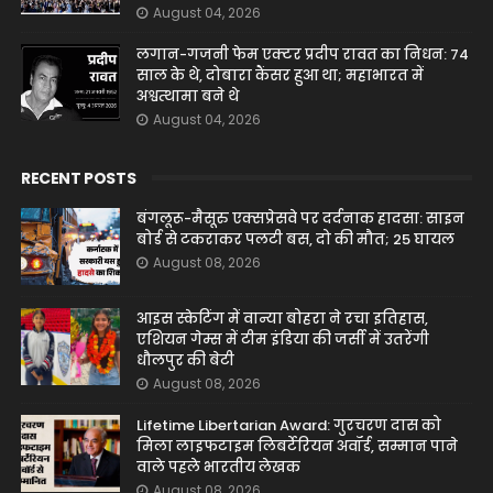
August 04, 2026
लगान-गजनी फेम एक्टर प्रदीप रावत का निधन: 74
साल के थे, दोबारा कैंसर हुआ था; महाभारत में
अश्वत्थामा बने थे
August 04, 2026
RECENT POSTS
बंगलूरू-मैसूरु एक्सप्रेसवे पर दर्दनाक हादसा: साइन
बोर्ड से टकराकर पलटी बस, दो की मौत; 25 घायल
August 08, 2026
आइस स्केटिंग में वान्या बोहरा ने रचा इतिहास,
एशियन गेम्स में टीम इंडिया की जर्सी में उतरेंगी
धौलपुर की बेटी
August 08, 2026
Lifetime Libertarian Award: गुरचरण दास को
मिला लाइफटाइम लिबर्टेरियन अवॉर्ड, सम्मान पाने
वाले पहले भारतीय लेखक
August 08, 2026