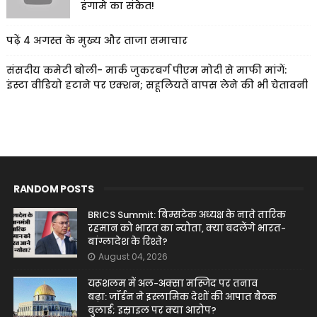
हंगामे का संकेत!
पढ़ें 4 अगस्त के मुख्य और ताजा समाचार
संसदीय कमेटी बोली- मार्क जुकरबर्ग पीएम मोदी से माफी मांगें:
इंस्टा वीडियो हटाने पर एक्शन; सहूलियतें वापस लेने की भी चेतावनी
RANDOM POSTS
BRICS Summit: बिम्सटेक अध्यक्ष के नाते तारिक
रहमान को भारत का न्योता, क्या बदलेंगे भारत-
बांग्लादेश के रिश्ते?
August 04, 2026
यरूशलम में अल-अक्सा मस्जिद पर तनाव
बढ़ा: जॉर्डन ने इस्लामिक देशों की आपात बैठक
बुलाई; इस्राइल पर क्या आरोप?