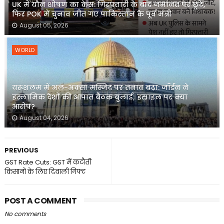
UK में यौन शोषण का केस: गिरफ्तारी के बाद जमानत पर छूटे,
फिर POK में चुनाव जीत गए पाकिस्तान के पूर्व मंत्री
August 05, 2026
WORLD
यरूशलम में अल-अक्सा मस्जिद पर तनाव बढ़ा: जॉर्डन ने
इस्लामिक देशों की आपात बैठक बुलाई; इस्राइल पर क्या
आरोप?
August 04, 2026
PREVIOUS
GST Rate Cuts: GST में कटौती
किसानों के लिए दिवाली गिफ्ट
POST A COMMENT
No comments