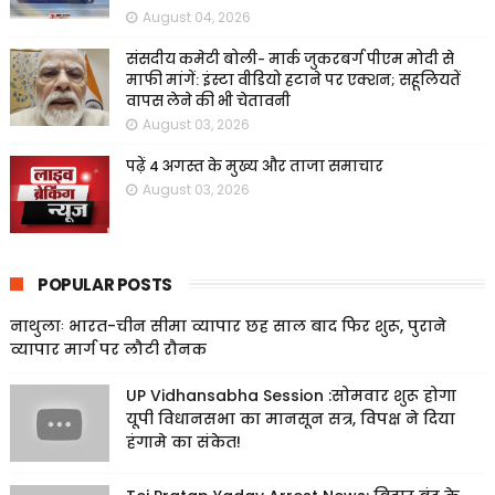
August 04, 2026
संसदीय कमेटी बोली- मार्क जुकरबर्ग पीएम मोदी से
माफी मांगें: इंस्टा वीडियो हटाने पर एक्शन; सहूलियतें
वापस लेने की भी चेतावनी
August 03, 2026
पढ़ें 4 अगस्त के मुख्य और ताजा समाचार
August 03, 2026
POPULAR POSTS
नाथुलाः भारत-चीन सीमा व्यापार छह साल बाद फिर शुरू, पुराने
व्यापार मार्ग पर लौटी रौनक
UP Vidhansabha Session :सोमवार शुरू होगा
यूपी विधानसभा का मानसून सत्र, विपक्ष ने दिया
हंगामे का संकेत!