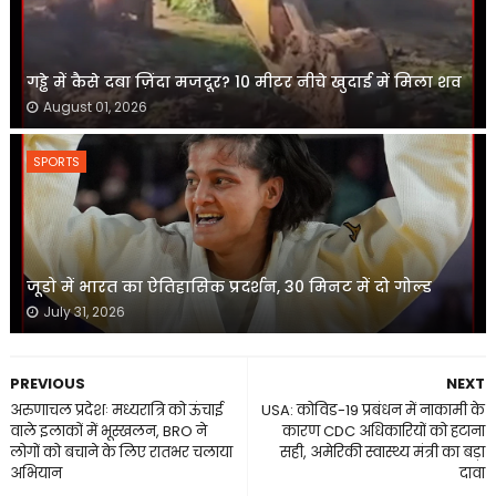
गड्ढे में कैसे दबा ज़िंदा मजदूर? 10 मीटर नीचे खुदाई में मिला शव
August 01, 2026
SPORTS
जूडो में भारत का ऐतिहासिक प्रदर्शन, 30 मिनट में दो गोल्ड
July 31, 2026
PREVIOUS
NEXT
अरुणाचल प्रदेशः मध्यरात्रि को ऊंचाई
USA: कोविड-19 प्रबंधन में नाकामी के
वाले इलाकों में भूस्खलन, BRO ने
कारण CDC अधिकारियों को हटाना
लोगों को बचाने के लिए रातभर चलाया
सही, अमेरिकी स्वास्थ्य मंत्री का बड़ा
अभियान
दावा