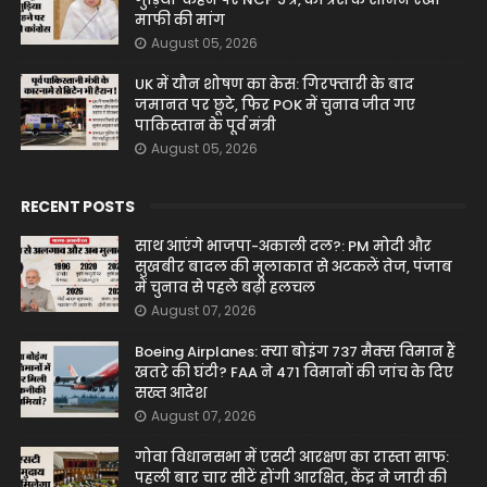
माफी की मांग
August 05, 2026
UK में यौन शोषण का केस: गिरफ्तारी के बाद
जमानत पर छूटे, फिर POK में चुनाव जीत गए
पाकिस्तान के पूर्व मंत्री
August 05, 2026
RECENT POSTS
साथ आएंगे भाजपा-अकाली दल?: PM मोदी और
सुखबीर बादल की मुलाकात से अटकलें तेज, पंजाब
में चुनाव से पहले बढ़ी हलचल
August 07, 2026
Boeing Airplanes: क्या बोइंग 737 मैक्स विमान हैं
खतरे की घंटी? FAA ने 471 विमानों की जांच के दिए
सख्त आदेश
August 07, 2026
गोवा विधानसभा में एसटी आरक्षण का रास्ता साफ:
पहली बार चार सीटें होंगी आरक्षित, केंद्र ने जारी की