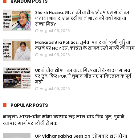
RANDOM POSTS
Sheikh Hasina: भारत की तारीफ और पीएम मोदी का
जताया आभार, शेख हसीना ने भारत को क्यों बताया
सच्चा मित्र?
August 05, 2026
Maharashtra Politics: सुनेत्रा पवार को 'गूंगी गुड़िया'
कहने पर NCP उग्र, कांग्रेस के सामने रखी माफी की मांग
August 05, 2026
UK में यौन शोषण का केस: गिरफ्तारी के बाद जमानत
पर छूटे, फिर POK में चुनाव जीत गए पाकिस्तान के पूर्व
मंत्री
August 05, 2026
POPULAR POSTS
नाथुलाः भारत-चीन सीमा व्यापार छह साल बाद फिर शुरू, पुराने
व्यापार मार्ग पर लौटी रौनक
UP Vidhansabha Session :सोमवार शुरू होगा