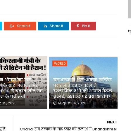
Share it
Share it
Pin it
प
WORLD
यौन शोषण का केस:
यरूशलम में अल-अक्सा मस्जिद
री के बाद जमानत पर
पर तनाव बढ़ा: जॉर्डन ने
र POK में चुनाव जीत गए
इस्लामिक देशों की आपात बैठक
 के पूर्व मंत्री
बुलाई; इस्राइल पर क्या आरोप?
 05, 2026
August 04, 2026
NEXT
र्ति
Chahal संग तलाक के बाद प्यार की तलाश में Dhanashree!