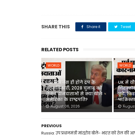
SHARE THIS
Share it
Tweet
RELATED POSTS
WORLD
WORLD
US: क्या वेंस ही होंगे ट्रंप के
UK में 
उत्तराधिकारी, 2028 चुनाव को
गिरफ्ता
लेकर दानदाताओं से क्या बोले
छूटे, फि
अमेरिका के राष्ट्रपति?
पाकिस्तान
August 06, 2026
August
PREVIOUS
Russia: उप प्रधानमंत्री मांतुरोव बोले- भारत को तेल की आपू