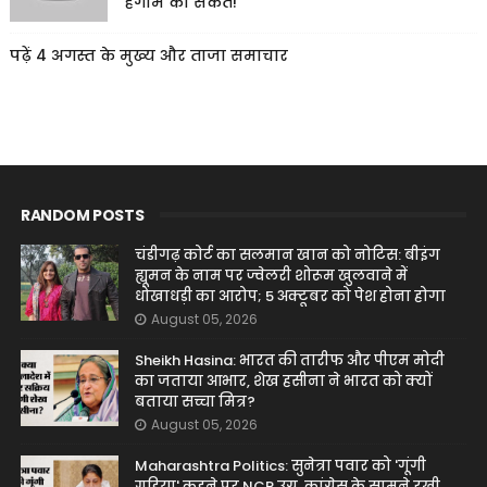
हंगामे का संकेत!
पढ़ें 4 अगस्त के मुख्य और ताजा समाचार
RANDOM POSTS
चंडीगढ़ कोर्ट का सलमान खान को नोटिस: बीइंग
ह्यूमन के नाम पर ज्वेलरी शोरूम खुलवाने में
धोखाधड़ी का आरोप; 5 अक्टूबर को पेश होना होगा
August 05, 2026
Sheikh Hasina: भारत की तारीफ और पीएम मोदी
का जताया आभार, शेख हसीना ने भारत को क्यों
बताया सच्चा मित्र?
August 05, 2026
Maharashtra Politics: सुनेत्रा पवार को 'गूंगी
गुड़िया' कहने पर NCP उग्र, कांग्रेस के सामने रखी