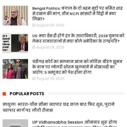
Bengal Politics: बंगाल के दो अहम मुद्दों पर अमित शाह
से दखल की मांग, तीन NCPI सांसदों ने चिट्ठी में क्या
लिखा?
August 06, 2026
US: क्या वेंस ही होंगे ट्रंप के उत्तराधिकारी, 2028 चुनाव को
लेकर दानदाताओं से क्या बोले अमेरिका के राष्ट्रपति?
August 06, 2026
चंडीगढ़ कोर्ट का सलमान खान को नोटिस: बीइंग ह्यूमन
के नाम पर ज्वेलरी शोरूम खुलवाने में धोखाधड़ी का
आरोप; 5 अक्टूबर को पेश होना होगा
August 05, 2026
POPULAR POSTS
नाथुलाः भारत-चीन सीमा व्यापार छह साल बाद फिर शुरू, पुराने
व्यापार मार्ग पर लौटी रौनक
UP Vidhansabha Session :सोमवार शुरू होगा