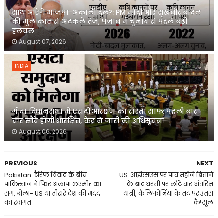
साथ आएंगे भाजपा-अकाली दल?: PM मोदी और सुखबीर बादल
की मुलाकात से अटकलें तेज, पंजाब में चुनाव से पहले बढ़ी
हलचल
August 07, 2026
INDIA
गोवा विधानसभा में एसटी आरक्षण का रास्ता साफ: पहली बार
चार सीटें होंगी आरक्षित, केंद्र ने जारी की अधिसूचना
August 06, 2026
PREVIOUS
NEXT
Pakistan: टैरिफ विवाद के बीच
US: आईएसएस पर पांच महीने बिताने
पाकिस्तान ने फिर अलापा कश्मीर का
के बाद धरती पर लौटे चार अंतरिक्ष
राग, बोला- US या तीसरे देश की मदद
यात्री, कैलिफोर्निया के तट पर उतरा
का स्वागत
कैप्सूल