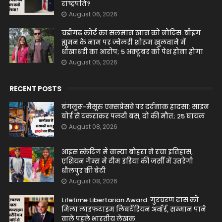
राष्ट्रपति?
August 06, 2026
चंडीगढ़ कोर्ट का सलमान खान को नोटिस: बीइंग
ह्यूमन के नाम पर ज्वेलरी शोरूम खुलवाने में
धोखाधड़ी का आरोप; 5 अक्टूबर को पेश होना होगा
August 05, 2026
RECENT POSTS
बंगलूरू-मैसूरु एक्सप्रेसवे पर दर्दनाक हादसा: साइन
बोर्ड से टकराकर पलटी बस, दो की मौत; 25 घायल
August 08, 2026
आइस स्केटिंग में वान्या बोहरा ने रचा इतिहास,
एशियन गेम्स में टीम इंडिया की जर्सी में उतरेंगी
धौलपुर की बेटी
August 08, 2026
Lifetime Libertarian Award: गुरचरण दास को
मिला लाइफटाइम लिबर्टेरियन अवॉर्ड, सम्मान पाने
वाले पहले भारतीय लेखक