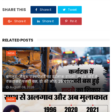
SHARE THIS
Share it
Tweet
Share it
Share it
Pin it
RELATED POSTS
INDIA
बंगलूरू-मैसूरु एक्सप्रेसवे पर दर्दनाक हादसा: साइन बोर्ड से
टकराकर पलटी बस, दो की मौत; 25 घायल
August 08, 2026
INDIA