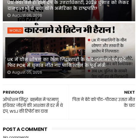
US: क्या वेंस ही होंगे ट्रंप के उत्तराधिकारी, 2028 चुनाव को लेकर
दानदाताओं से क्या बोले अमेरिका के राष्ट्रपति?
August 06, 2026
WORLD
UK में यौन शोषण का केस: गिरफ्तारी के बाद जमानत पर छूटे,
फिर POK में चुनाव जीत गए पाकिस्तान के पूर्व मंत्री
August 05, 2026
PREVIOUS
NEXT
ऑपरेशन सिंदूर: ब्रह्मोस में परमाणु
पिता ने बेटे को पीट-पीटकर उतारा मौत
हथियार जोड़ने की आशंका से डर में थे
के घाट
ट्रंप, WSJ की रिपोर्ट का दावा
POST A COMMENT
No comments