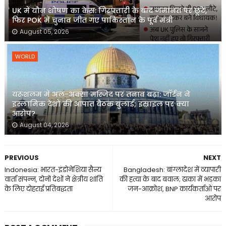
UK में यौन शोषण का केस: गिरफ्तारी के बाद जमानत पर छूटे,
फिर POK में चुनाव जीत गए पाकिस्तान के पूर्व मंत्री
August 05, 2026
WORLD
यरूशलम में अल-अक्सा मस्जिद पर तनाव बढ़ा: जॉर्डन ने
इस्लामिक देशों की आपात बैठक बुलाई; इस्राइल पर क्या
आरोप?
August 04, 2026
PREVIOUS
NEXT
Indonesia: भारत-इंडोनेशिया सैन्य
Bangladesh: बांग्लादेश में व्यापारी
वार्ता संपन्न, दोनों देशों ने क्षेत्रीय शांति
की हत्या के बाद बवाल; ढाका में भड़का
के लिए दोहराई प्रतिबद्धता
जन-आक्रोश, BNP कार्यकर्ताओं पर
आरोप